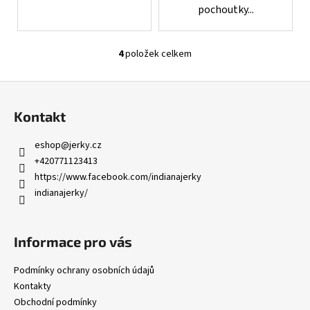
pochoutky...
4
položek celkem
O
v
Z
l
á
á
Kontakt
d
p
a
a
eshop
@
jerky.cz
c
t
+420771123413
í
í
https://www.facebook.com/indianajerky
p
indianajerky/
r
v
k
Informace pro vás
y
v
Podmínky ochrany osobních údajů
ý
Kontakty
p
Obchodní podmínky
i