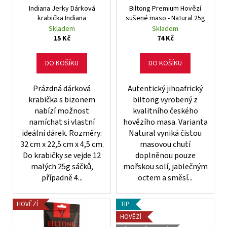
ů
Indiana Jerky Dárková
Biltong Premium Hovězí
o
krabička Indiana
sušené maso - Natural 25g
d
Skladem
Skladem
u
15 Kč
74 Kč
k
t
DO KOŠÍKU
DO KOŠÍKU
ů
Prázdná dárková
Autentický jihoafrický
krabička s bizonem
biltong vyrobený z
nabízí možnost
kvalitního českého
namíchat si vlastní
hovězího masa. Varianta
ideální dárek. Rozměry:
Natural vyniká čistou
32 cm x 22,5 cm x 4,5 cm.
masovou chutí
Do krabičky se vejde 12
doplněnou pouze
malých 25g sáčků,
mořskou solí, jablečným
případně 4...
octem a směsí...
HOVĚZÍ
TIP
HOVĚZÍ