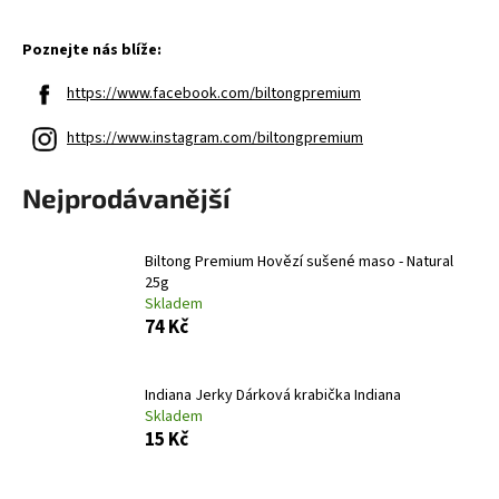
a
Poznejte nás blíže:
j
í
https://www.facebook.com/biltongpremium
t
https://www.instagram.com/biltongpremium
?
Nejprodávanější
HLEDAT
Biltong Premium Hovězí sušené maso - Natural
25g
Skladem
74 Kč
D
o
Indiana Jerky Dárková krabička Indiana
p
Skladem
o
15 Kč
r
u