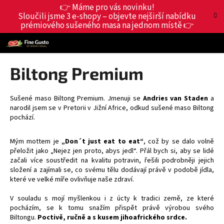
K
Přejít
👉 Máme pro vás novinku!
Hledat
Nákup
M
Přihlášení
na
Sloučili jsme 3 e-shopy – objevte nejširší nabídku
o
obsah
prémiového sušeného masa na jednom místě 👉
Zpět
Zpět
košík
š
í
C
k
o
Biltong Premium
p
o
Sušené maso Biltong Premium. Jmenuji se
Andries van Staden
a
t
narodil jsem se v Pretorii v Jižní Africe, odkud sušené maso Biltong
ř
pochází.
e
Mým mottem je
„Don´t just eat to eat“
, což by se dalo volně
b
přeložit jako „Nejez jen proto, abys jedl“. Přál bych si, aby se lidé
u
začali více soustředit na kvalitu potravin, řešili podrobněji jejich
j
složení a zajímali se, co svému tělu dodávají právě v podobě jídla,
které ve velké míře ovlivňuje naše zdraví.
e
t
V souladu s mojí myšlenkou i z úcty k tradici země, ze které
pocházím, se k tomu snažím přispět právě výrobou svého
e
Biltongu.
Poctivě, ručně a s kusem jihoafrického srdce.
n