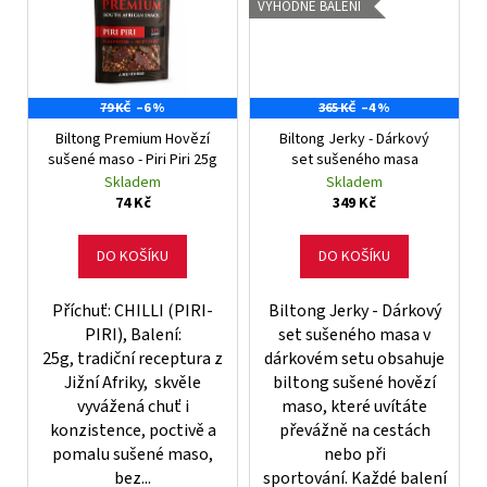
VÝHODNÉ BALENÍ
79 KČ
–6 %
365 KČ
–4 %
Biltong Premium Hovězí
Biltong Jerky - Dárkový
sušené maso - Piri Piri 25g
set sušeného masa
Skladem
Skladem
74 Kč
349 Kč
DO KOŠÍKU
DO KOŠÍKU
Příchuť: CHILLI (PIRI-
Biltong Jerky - Dárkový
PIRI), Balení:
set sušeného masa v
25g, tradiční receptura z
dárkovém setu obsahuje
Jižní Afriky, skvěle
biltong sušené hovězí
vyvážená chuť i
maso, které uvítáte
konzistence, poctivě a
převážně na cestách
pomalu sušené maso,
nebo při
bez...
sportování. Každé balení