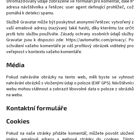
shromažďovány údaje zobrazené ve formuláři pro komentář, dále IP
a
adresa návštěvníka a řetězec user agent definující prohlížeč, což
pomáhá k detekci spamu.
j
Službě Gravatar může být poskytnut anonymní řetězec vytvořený z
í
vaší emailové adresy (nazývaný také hash), díky kterému lze určit
t
jestli tuto službu používáte. Zásady ochrany osobních údajů služby
?
Gravatar jsou k dispozici zde: https://automattic.com/privacy/. Po
schválení vašeho komentáře je váš profilový obrázek viditelný pro
veřejnost v kontextu vašeho komentáře.
Média
HLEDAT
Pokud nahráváte obrázky na tento web, měli byste se vyhnout
nahrávání obrázků s vloženými údaji o poloze (EXIF GPS). Návštěvníci
webu mohou stáhnout a zobrazit libovolné data o poloze z obrázků
na webu.
D
o
Kontaktní formuláře
p
o
Cookies
r
Pokud na naše stránky přidáte komentář, můžete povolit uložení
u
jména, emailové adresy a webové stránky do cookies. Tímto