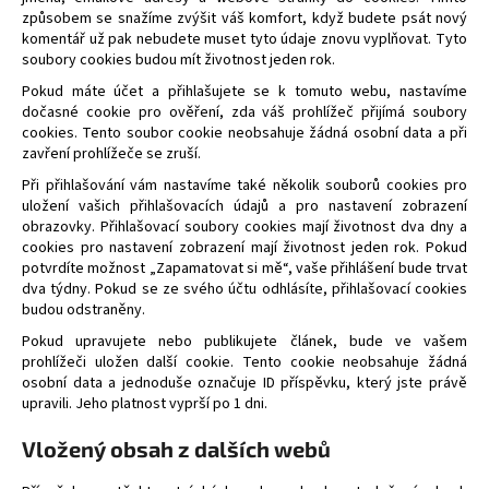
č
způsobem se snažíme zvýšit váš komfort, když budete psát nový
u
komentář už pak nebudete muset tyto údaje znovu vyplňovat. Tyto
j
soubory cookies budou mít životnost jeden rok.
e
Pokud máte účet a přihlašujete se k tomuto webu, nastavíme
m
dočasné cookie pro ověření, zda váš prohlížeč přijímá soubory
e
cookies. Tento soubor cookie neobsahuje žádná osobní data a při
zavření prohlížeče se zruší.
Při přihlašování vám nastavíme také několik souborů cookies pro
FINE
GUSTO
uložení vašich přihlašovacích údajů a pro nastavení zobrazení
SUŠENÉ
obrazovky. Přihlašovací soubory cookies mají životnost dva dny a
MASO
cookies pro nastavení zobrazení mají životnost jeden rok. Pokud
BEEF
potvrdíte možnost „Zapamatovat si mě“, vaše přihlášení bude trvat
JERKY
dva týdny. Pokud se ze svého účtu odhlásíte, přihlašovací cookies
NATURAL
budou odstraněny.
35
Pokud upravujete nebo publikujete článek, bude ve vašem
Kč
prohlížeči uložen další cookie. Tento cookie neobsahuje žádná
Původně:
39
osobní data a jednoduše označuje ID příspěvku, který jste právě
Kč
upravili. Jeho platnost vyprší po 1 dni.
Vložený obsah z dalších webů