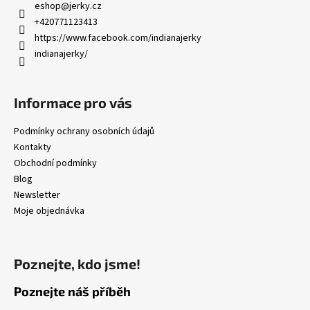
a
eshop
@
jerky.cz
t
+420771123413
í
https://www.facebook.com/indianajerky
indianajerky/
Informace pro vás
Podmínky ochrany osobních údajů
Kontakty
Obchodní podmínky
Blog
Newsletter
Moje objednávka
Poznejte, kdo jsme!
Poznejte náš příběh