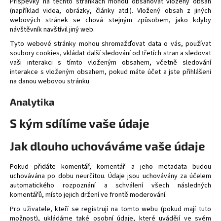
Příspěvky na těchto stránkách mohou obsahovat vložený obsah
(například videa, obrázky, články atd.). Vložený obsah z jiných
webových stránek se chová stejným způsobem, jako kdyby
návštěvník navštívil jiný web.
Tyto webové stránky mohou shromažďovat data o vás, používat
soubory cookies, vkládat další sledování od třetích stran a sledovat
vaši interakci s tímto vloženým obsahem, včetně sledování
interakce s vloženým obsahem, pokud máte účet a jste přihlášeni
na danou webovou stránku.
Analytika
S kým sdílíme vaše údaje
Jak dlouho uchováváme vaše údaje
Pokud přidáte komentář, komentář a jeho metadata budou
uchovávána po dobu neurčitou. Údaje jsou uchovávány za účelem
automatického rozpoznání a schválení všech následných
komentářů, místo jejich držení ve frontě moderování.
Pro uživatele, kteří se registrují na tomto webu (pokud mají tuto
možnost), ukládáme také osobní údaje, které uvádějí ve svém