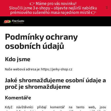
K
Přejít
👉 Máme pro vás novinku!
Hledat
Nákup
M
Přihlášení
na
Sloučili jsme 3 e-shopy – objevte nejširší nabídku
o
obsah
prémiového sušeného masa na jednom místě 👉
Zpět
Zpět
košík
š
í
C
k
o
Podmínky ochrany
p
osobních údajů
o
t
Kdo jsme
ř
e
Naše webová adresa je: https://jerky-shop.cz
b
u
Jaké shromažďujeme osobní údaje a
j
proč je shromažďujeme
e
t
Komentáře
e
Když návštěvníci přidají komentář na tento web, jsou
n