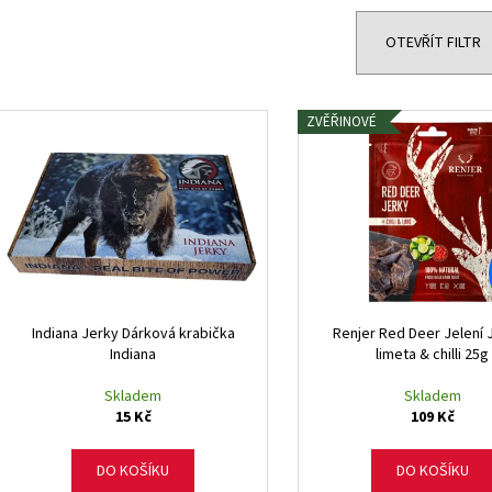
e
n
OTEVŘÍT FILTR
í
p
V
r
ZVĚŘINOVÉ
ý
o
p
d
i
u
s
k
p
t
r
ů
o
d
Indiana Jerky Dárková krabička
Renjer Red Deer Jelení 
Indiana
limeta & chilli 25g
u
k
Skladem
Skladem
15 Kč
109 Kč
t
ů
DO KOŠÍKU
DO KOŠÍKU