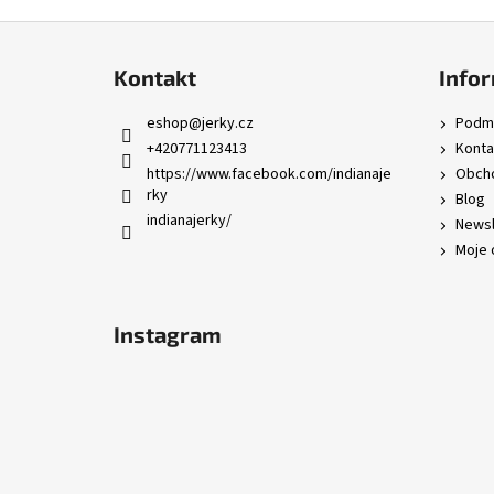
Z
á
Kontakt
Infor
p
a
eshop
@
jerky.cz
Podmí
t
+420771123413
Konta
í
https://www.facebook.com/indianaje
Obcho
rky
Blog
indianajerky/
Newsl
Moje 
Instagram