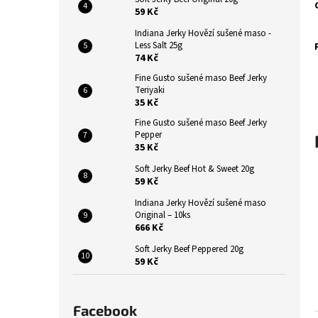
INDIANA JERKY HOVĚZÍ SUŠENÉ MASO
n
59 Kč
ORIGINAL
e
43 Kč
Indiana Jerky Hovězí sušené maso -
l
Původně:
49 Kč
Less Salt 25g
74 Kč
Fine Gusto sušené maso Beef Jerky
Teriyaki
35 Kč
Fine Gusto sušené maso Beef Jerky
Pepper
35 Kč
Soft Jerky Beef Hot & Sweet 20g
59 Kč
Indiana Jerky Hovězí sušené maso
Original – 10ks
666 Kč
Soft Jerky Beef Peppered 20g
59 Kč
Facebook