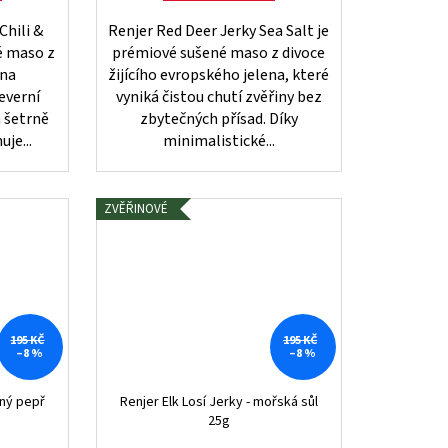
Chili &
Renjer Red Deer Jerky Sea Salt je
é maso z
prémiové sušené maso z divoce
ena
žijícího evropského jelena, které
everní
vyniká čistou chutí zvěřiny bez
a šetrně
zbytečných přísad. Díky
je...
minimalistické...
ZVĚŘINOVÉ
195 KČ
195 KČ
–8 %
–8 %
rný pepř
Renjer Elk Losí Jerky - mořská sůl
25g