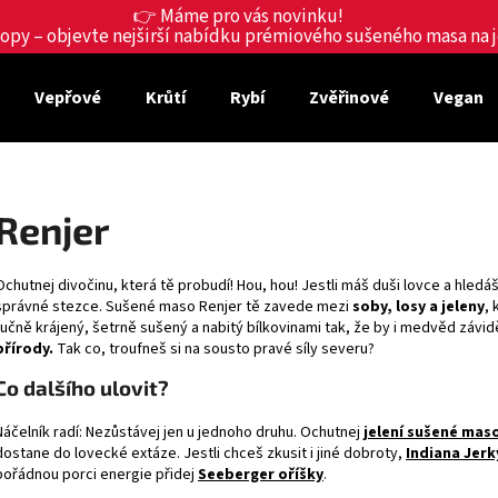
👉 Máme pro vás novinku!
shopy – objevte nejširší nabídku prémiového sušeného masa na
Vepřové
Krůtí
Rybí
Zvěřinové
Vegan
Co potřebujete najít?
HLEDAT
Renjer
Ochutnej divočinu, která tě probudí! Hou, hou! Jestli máš duši lovce a hled
Doporučujeme
správné stezce. Sušené maso Renjer tě zavede mezi
soby, losy a jeleny
, 
ručně krájený, šetrně sušený a nabitý bílkovinami tak, že by i medvěd závid
přírody.
Tak co, troufneš si na sousto pravé síly severu?
Co dalšího ulovit?
Náčelník radí: Nezůstávej jen u jednoho druhu. Ochutnej
jelení
sušené mas
dostane do lovecké extáze. Jestli chceš zkusit i jiné dobroty,
Indiana Jerk
pořádnou porci energie přidej
Seeberger oříšky
.