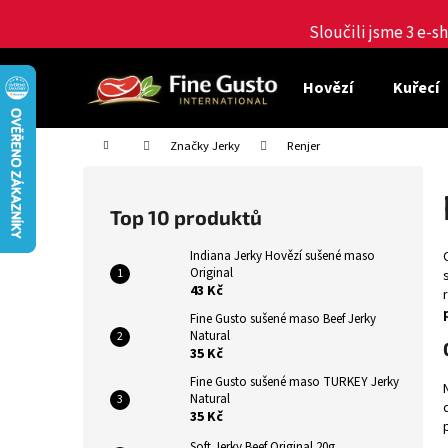
K
Přejít
na
Sloučili jsme 3 e-
o
obsah
Zpět
Zpět
š
do
do
í
Hovězí
Kuřecí
obchodu
obchodu
k
Domů
Značky Jerky
Renjer
P
o
Top 10 produktů
s
t
Indiana Jerky Hovězí sušené maso
Original
r
43 Kč
a
Fine Gusto sušené maso Beef Jerky
n
Natural
35 Kč
n
í
Fine Gusto sušené maso TURKEY Jerky
Natural
p
35 Kč
a
Soft Jerky Beef Original 20g