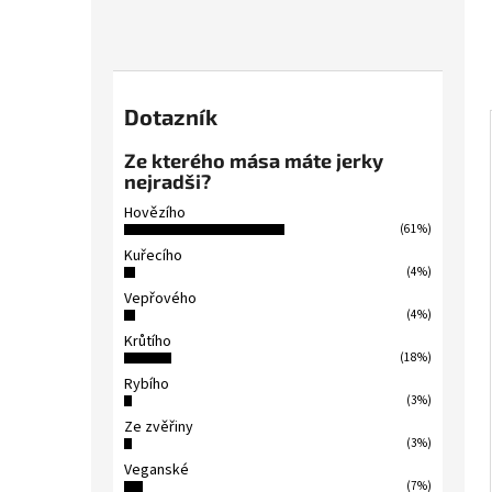
Dotazník
Ze kterého mása máte jerky
nejradši?
Hovězího
(61%)
Kuřecího
(4%)
Vepřového
(4%)
Krůtího
(18%)
Rybího
(3%)
Ze zvěřiny
(3%)
Veganské
(7%)