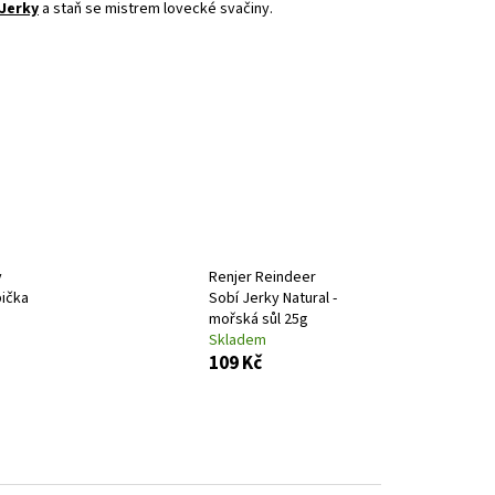
NÉ MASO TURKEY JERKY
 Jerky
a staň se mistrem lovecké svačiny.
y
Renjer Reindeer
bička
Sobí Jerky Natural -
mořská sůl 25g
Skladem
109 Kč