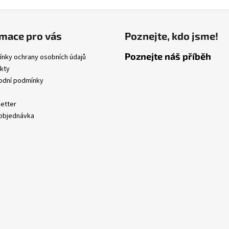
l
á
d
mace pro vás
Poznejte, kdo jsme!
a
c
Poznejte náš příběh
nky ochrany osobních údajů
í
kty
p
dní podmínky
r
v
etter
k
objednávka
y
v
ý
p
i
s
u