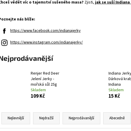
FINE GUSTO SUŠENÉ MASO BEEF JERKY
FINE GUSTO SUŠE
Chceš vědět víc o tajemství sušeného masa?
Zjisti,
jak se suší Indiana
NATURAL
NATURAL
35 Kč
35 Kč
Původně:
39 Kč
Původně:
39 Kč
Poznejte nás blíže:
https://www.facebook.com/indianajerky
https://www.instagram.com/indianajerky/
Nejprodávanější
Renjer Red Deer
Indiana Jerk
Jelení Jerky -
Dárková kra
mořská sůl 25g
Indiana
Skladem
Skladem
109 Kč
15 Kč
Ř
a
Nejlevnější
Nejdražší
Nejprodávanější
Abecedně
z