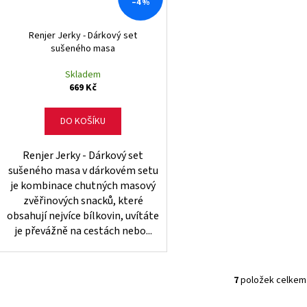
–4 %
Renjer Jerky - Dárkový set
sušeného masa
Skladem
669 Kč
DO KOŠÍKU
Renjer Jerky - Dárkový set
sušeného masa v dárkovém setu
je kombinace chutných masový
zvěřinových snacků, které
obsahují nejvíce bílkovin, uvítáte
je převážně na cestách nebo...
7
položek celkem
O
v