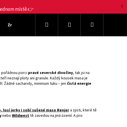
 jednom místě 👉
Hledat
Přihlášení
Nákupní
Značky Jerky
Dárkové sady
Výhodná balení
košík
áš pořádnou porci
pravé severské divočiny
, tak jsi na
kteří neznají ploty ani granule. Každý kousek masa je
ěl. Žádné sacharidy, minimum tuku – jen
čistá energie
o
,
losí
jerky
i sobí sušené maso Renjer
a zjisti, které tě
Následující
y
nebo
Wildwest
tě zavedou na jiná území. A pro