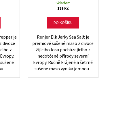
Skladem
179 Kč
DO KOŠÍKU
Pepper je
Renjer Elk Jerky Sea Salt je
z divoce
prémiové sušené maso z divoce
ícího z
žijícího losa pocházejícího z
 Evropy.
nedotčené přírody severní
 sušené
Evropy. Ručně krájené a šetrně
...
sušené maso vyniká jemnou...