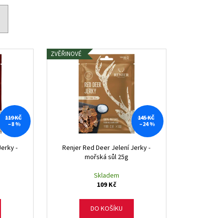
ZVĚŘINOVÉ
119 KČ
145 KČ
–8 %
–24 %
Jerky -
Renjer Red Deer Jelení Jerky -
mořská sůl 25g
Skladem
109 Kč
DO KOŠÍKU