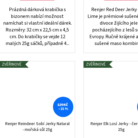
Prázdná dárková krabička s
Renjer Red Deer Jerky 
bizonem nabízí možnost
Lime je prémiové sušen
namíchat si vlastní ideální dárek.
divoce žijícího jel
Rozměry: 32 cm x 22,5 cm x 4,5
pocházejícího z lesů s
cm. Do krabičky se vejde 12
Evropy. Ručně krájené 
malých 25g sáčků, případně 4...
sušené maso kombinu
ZVĚŘINOVÉ
ZVĚŘINOVÉ
129 KČ
–15 %
Renjer Reindeer Sobí Jerky Natural
Renjer Elk Losí Jerky - če
- mořská sůl 25g
25g