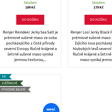
Skladem
Skladem
109 Kč
179 Kč
DO KOŠÍKU
DO KOŠÍKU
Renjer Reindeer Jerky Sea Salt je
Renjer Losí Jerky Black 
prémiové sušené maso ze soba
prémiové sušené maso 
pocházejícího z čisté přírody
žijícího losa pocházej
severní Evropy. Ručně krájené a
hlubokých lesů severní
šetrně sušené maso vyniká
Ručně krájené a šetrně
jemnou texturou,...
maso vyniká jemnou
TIP
ZVĚŘINOVÉ
VÝHODNÉ BALENÍ
699 KČ