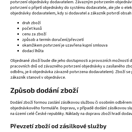
potvrzení objednávky dodavatelem. Závazným potvrzením objednávk
potvrzení o přijetí objednávky do systému dodavatele, ale jde o elek
objednávky dodavatelem, kdy si dodavatel a zákazník potvrdí obsah
druh zboží
počet kusů
cenu za zboží
způsob a termín doručení/převzetí
okamžikem potvrzení je uzavřena kupní smlouva
dodací lhůta
Objednané zboží bude dle jeho dostupnosti a provozních možností d
pracovních dnů od závazného potvrzení objednávky u zasílaného zbo
odběru, je-li objednávka závazně potvrzena dodavatelem). Zboží se
zákazník stanovil v objednávce.
Způsob dodání zboží
Dodání zboží formou zaslání zásilkovou službou či osobním odběrem s
objednávkového formuláře. Dopravu, v případě dodání zásilkovou slu
na území celé České republiky. Náklady na dopravu zboží hradí dodav
Převzetí zboží od zásilkové služby