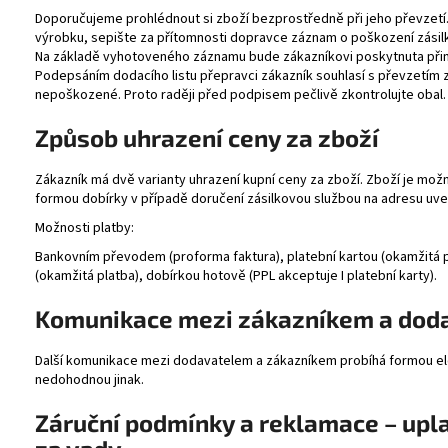
Doporučujeme prohlédnout si zboží bezprostředně při jeho převzetí
výrobku, sepište za přítomnosti dopravce záznam o poškození zásilk
Na základě vyhotoveného záznamu bude zákazníkovi poskytnuta při
Podepsáním dodacího listu přepravci zákazník souhlasí s převzetím z
nepoškozené. Proto raději před podpisem pečlivě zkontrolujte obal.
Způsob
uhrazení ceny za zboží
Zákazník má dvě varianty uhrazení kupní ceny za zboží. Zboží je možné 
formou dobírky v případě doručení zásilkovou službou na adresu uv
Možnosti platby:
Bankovním převodem (proforma faktura), platební kartou (okamžitá p
(okamžitá platba), dobírkou hotově (PPL akceptuje I platební karty).
Komunikace mezi zákazníkem a dod
Další komunikace mezi dodavatelem a zákazníkem probíhá formou el
nedohodnou jinak.
Záruční podmínky a reklamace – upl