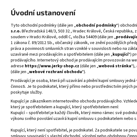
FINE GUSTO SUŠENÉ MASO BEEF JERKY
FINE GUSTO SUŠE
NATURAL
NATURAL
Úvodní ustanovení
35 Kč
35 Kč
Původně:
39 Kč
Původně:
39 Kč
Tyto obchodní podmínky (dále jen „
obchodní podmínky
“) obchodn
s.r.o.
Březhradská 148/3, 503 32 , Hradec Králové, Česká republika,
soudem v Hradci Králové, oddíl C, vložka 54409 (dále jen „
prodávajíc
1 zákona č. 89/2012 Sb., občanský zákoník, ve znění pozdějších předp
práva a povinnosti smluvních stran vzniklé v souvislosti nebo na zákl
uzavírané mezi prodávajícím a spotřebitelem (dále jen „
kupující
“) p
prodávajícího. Internetový obchod je prodávajícím provozován na w
adrese
https://www.jerky-shop.cz
(dále jen „
webová stránka
“),
(dále jen „
webové rozhraní obchodu
“).
Prodávající je osoba, která při uzavírání a plnění kupní smlouvy jedn
činnosti. Je to podnikatel, který přímo nebo prostřednictvím jiných
poskytuje služby.
Kupující je zákazníkem internetového obchodu prodávajícího. Vzhledem
který je spotřebitelem a kupující, který spotřebitelem není:
Kupující – spotřebitel je každý člověk, který mimo rámec své podn
výkonu svého povolání uzavírá kupní smlouvu s podnikatelem nebo s n
Kupující, který není spotřebitel, je podnikatel. Za podnikatele se po
smlouvy související s vlastní obchodní, výrobní nebo obdobnou činno