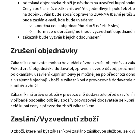
odeslaná objednávka zboží je návrhem na uzavření kupní smlou
Ceny zboží si může zákazník ověřit u jednotlivých položek zbo
na dobírku, Vám bude zboží dopraveno ZDARMA (balné je též
bude zaslán e-mail, kde bude uvedeno:
konečná cena objednaného zboží (včetně slev)
informace o doručení/možnosti vyzvednutí objednanéh
zákazník bude vyzván k jejich odsouhlasení
Zrušení objednávky
Zákazník i dodavatel mohou bez udání důvodu zrušit objednávku zák
Pokud zruší objednávku dodavatel, zpravidla uvede důvod, proč nen
po okamžiku uzavření kupní smlouvy je možné jen po předchozí doho
si vzájemně sjednají. Zboží je zákazníkovi v provozovně dodavatele
k odběru zboží.
Zákazník má právo si zboží v provozovně dodavatele před uzavřením
V případě osobního odběru zboží v provozovně dodavatele se kupní
celé kupní ceny a převzetím zboží zákazníkem.
Zaslání/Vyzvednutí zboží
U zboží, které má být zákazníkovi zasláno zásilkovou službou, se k 