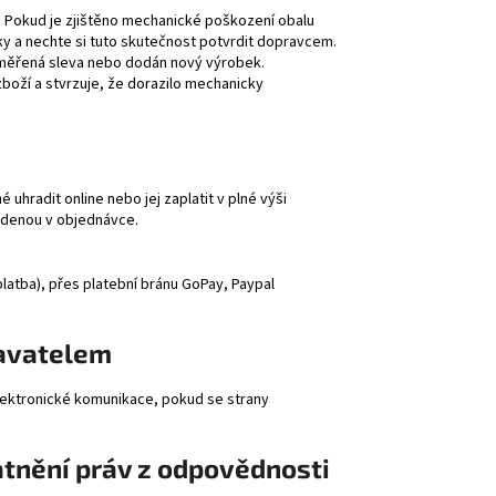
. Pokud je zjištěno mechanické poškození obalu
y a nechte si tuto skutečnost potvrdit dopravcem.
měřená sleva nebo dodán nový výrobek.
boží a stvrzuje, že dorazilo mechanicky
uhradit online nebo jej zaplatit v plné výši
edenou v objednávce.
latba), přes platební bránu GoPay, Paypal
avatelem
ektronické komunikace, pokud se strany
atnění práv z odpovědnosti