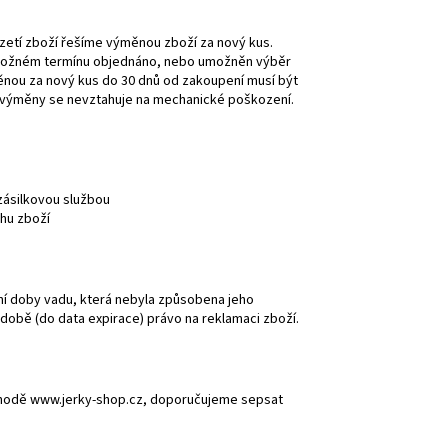
zetí zboží řešíme výměnou zboží za nový kus.
 možném termínu objednáno, nebo umožněn výběr
ěnou za nový kus do 30 dnů od zakoupení musí být
e výměny se nevztahuje na mechanické poškození.
zásilkovou službou
uhu zboží
ní doby vadu, která nebyla způsobena jeho
obě (do data expirace) právo na reklamaci zboží.
chodě www.jerky-shop.cz, doporučujeme sepsat