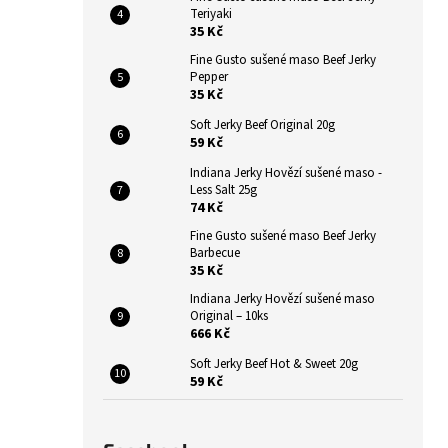
INDIANA JERKY HOVĚZÍ SUŠENÉ MASO
n
Teriyaki
ORIGINAL
35 Kč
e
43 Kč
Fine Gusto sušené maso Beef Jerky
l
Původně:
49 Kč
Pepper
35 Kč
Soft Jerky Beef Original 20g
59 Kč
Indiana Jerky Hovězí sušené maso -
Less Salt 25g
74 Kč
Fine Gusto sušené maso Beef Jerky
Barbecue
35 Kč
Indiana Jerky Hovězí sušené maso
Original – 10ks
666 Kč
Soft Jerky Beef Hot & Sweet 20g
59 Kč