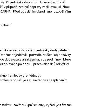
vy. Objednávka dále slouží k rezervaci zboží.
ží. V případě zvolení dopravy zásilkovou službou
 ZDARMA). Před odesláním objednaného zboží Vám
o zboží
azníka až do potvrzení objednávky dodavatelem.
í možné objednávku potvrdit. Zrušení objednávky
dě dodavatele a zákazníka, a za podmínek, které
 rezervováno po dobu 5 pracovních dnů od výzvy
 kupní smlouvy prohlédnout.
 smlouva považuje za uzavřenou až zaplacením
vlastnímu uzavření kupní smlouvy vyžaduje závazné