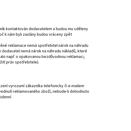
kazník kontaktován dodavatelem a budou mu sděleny
roč k nám byli zaslány budou vráceny zpět
ávněné reklamace nemá spotřebitel nárok na náhradu
i dodavatel nemá nárok na náhradu nákladů, které
dnalo např. o opakovanou bezdůvodnou reklamaci,
ití práv spotřebitele).
ení vyrozumí zákazníka telefonicky či e-mailem
zvednutí reklamovaného zboží, nebude-li dohodnuto
tidenní.