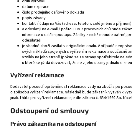
druh výrobku
datum expirace
číslo prodejního daňového dokladu
popis závady
kontaktní údaje na Vás (adresa, telefon, celé jméno a příjmení)
a odeslat ji na e-mail / poštou. Do 2 pracovních dnů bude zá
informace o dalším postupu. Zásilky z nichž nebude patrné, p
odesílateli.
je vhodné zboží zasílat v originálním obalu. V případě neopr
svých nákladů spojených s vyřízením reklamace a současně an
vznikly na jeho straně (pokud se ze strany spotřebitele neje
u které se již dá dovozovat, že se z jeho strany jednalo o zneuž
Vyřízení reklamace
Dodavatel posoudí oprávněnost reklamace vady na zboží a po posouz
o způsobu vyřízení reklamace. Následně bude zákazník vyzván k vy
jinak. Lhůta pro vyřízení reklamace je dle zákona č. 634/1992 Sb. třice
Odstoupení od smlouvy
Právo zákazníka na odstoupení