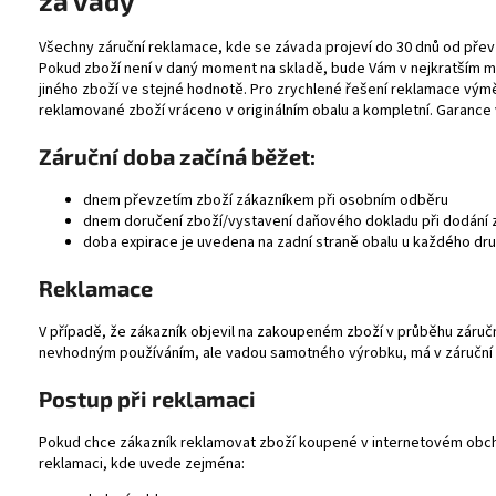
za vady
Všechny záruční reklamace, kde se závada projeví do 30 dnů od přev
Pokud zboží není v daný moment na skladě, bude Vám v nejkratším
jiného zboží ve stejné hodnotě. Pro zrychlené řešení reklamace vým
reklamované zboží vráceno v originálním obalu a kompletní. Garanc
Záruční doba začíná běžet:
dnem převzetím zboží zákazníkem při osobním odběru
dnem doručení zboží/vystavení daňového dokladu při dodání 
doba expirace je uvedena na zadní straně obalu u každého dr
Reklamace
V případě, že zákazník objevil na zakoupeném zboží v průběhu záruč
nevhodným používáním, ale vadou samotného výrobku, má v záruční d
Postup při reklamaci
Pokud chce zákazník reklamovat zboží koupené v internetovém ob
reklamaci, kde uvede zejména: