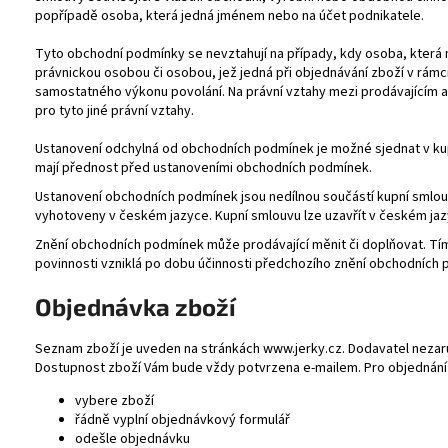
popřípadě osoba, která jedná jménem nebo na účet podnikatele.
Tyto obchodní podmínky se nevztahují na případy, kdy osoba, která m
právnickou osobou či osobou, jež jedná při objednávání zboží v rámc
samostatného výkonu povolání. Na právní vztahy mezi prodávajícím a
pro tyto jiné právní vztahy.
Ustanovení odchylná od obchodních podmínek je možné sjednat v kup
mají přednost před ustanoveními obchodních podmínek.
Ustanovení obchodních podmínek jsou nedílnou součástí kupní smlou
vyhotoveny v českém jazyce. Kupní smlouvu lze uzavřít v českém jaz
Znění obchodních podmínek může prodávající měnit či doplňovat. Tí
povinnosti vzniklá po dobu účinnosti předchozího znění obchodních
Objednávka zboží
Seznam zboží je uveden na stránkách www.jerky.cz. Dodavatel neza
Dostupnost zboží Vám bude vždy potvrzena e-mailem. Pro objednání 
vybere zboží
řádně vyplní objednávkový formulář
odešle objednávku