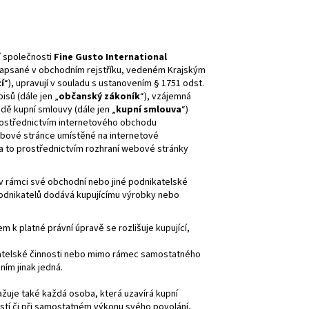
NÉ MASO TURKEY JERKY
í společnosti
Fine Gusto International
 zapsané v obchodním rejstříku, vedeném Krajským
í
“), upravují v souladu s ustanovením § 1751 odst.
isů (dále jen „
občanský zákoník
“), vzájemná
adě kupní smlouvy (dále jen „
kupní smlouva
“)
rostřednictvím internetového obchodu
ebové stránce umístěné na internetové
 a to prostřednictvím rozhraní webové stránky
á v rámci své obchodní nebo jiné podnikatelské
 podnikatelů dodává kupujícímu výrobky nebo
 k platné právní úpravě se rozlišuje kupující,
ikatelské činnosti nebo mimo rámec samostatného
ím jinak jedná.
važuje také každá osoba, která uzavírá kupní
stí či při samostatném výkonu svého povolání,