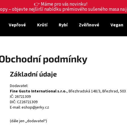
👉 Máme pro vás novinku!
shopy – objevte nejširší nabídku prémiového sušeného masa na
Vepřové
Krůtí
Rybí
Zvěřinové
Vegan
Co potřebujete najít?
HLEDAT
Obchodní podmínky
Základní údaje
Doporučujeme
Dodavatel:
Fine Gusto International s.r.o.
, Březhradská 148/3, Březhrad, 503
IČ: 26721309
DIČ: CZ26721309
E-mail:
eshop@jerky.cz
(dále jen „dodavatel“)