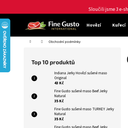
K
Přejít
na
Sloučili jsme 3 e-
o
obsah
Zpět
Zpět
š
do
do
í
Hovězí
Kuřecí
obchodu
obchodu
k
Domů
Obchodní podmínky
P
o
Top 10 produktů
s
t
Indiana Jerky Hovězí sušené maso
Original
r
43 Kč
a
Fine Gusto sušené maso Beef Jerky
n
Natural
35 Kč
n
í
Fine Gusto sušené maso TURKEY Jerky
Natural
p
35 Kč
a
Fine Gusto sušené maso Beef Jerky