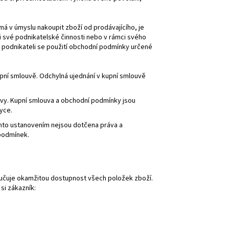
á v úmyslu nakoupit zboží od prodávajícího, je
i své podnikatelské činnosti nebo v rámci svého
 podnikateli se použití obchodní podmínky určené
ní smlouvě. Odchylná ujednání v kupní smlouvě
vy. Kupní smlouva a obchodní podmínky jsou
yce.
mto ustanovením nejsou dotčena práva a
 podmínek.
ručuje okamžitou dostupnost všech položek zboží.
si zákazník: