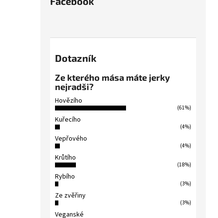
Facebook
Dotazník
Ze kterého mása máte jerky
nejradši?
Hovězího
(61%)
Kuřecího
(4%)
Vepřového
(4%)
Krůtího
(18%)
Rybího
(3%)
Ze zvěřiny
(3%)
Veganské