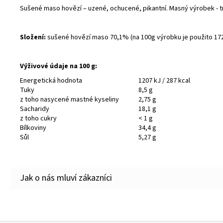
Sušené maso hovězí – uzené, ochucené, pikantní. Masný výrobek - t
Složení:
sušené hovězí maso 70,1% (na 100g výrobku je použito 172g 
Výživové údaje na 100 g:
Energetická hodnota
1207 kJ / 287 kcal
Tuky
8,5 g
z toho nasycené mastné kyseliny
2,75 g
Sacharidy
18,1 g
z toho cukry
< 1 g
Bílkoviny
34,4 g
Sůl
5,27 g