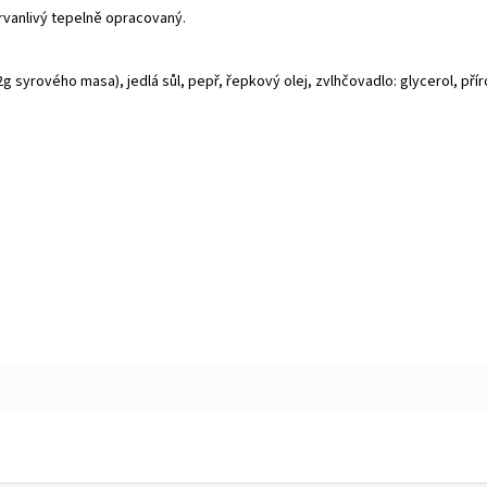
rvanlivý tepelně opracovaný.
syrového masa), jedlá sůl, pepř, řepkový olej, zvlhčovadlo: glycerol, přír