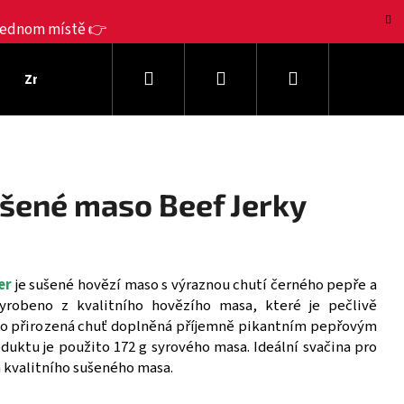
 jednom místě 👉
Hledat
Přihlášení
Nákupní
Značky Jerky
Dárkové sady
Výhodná balení
košík
ušené maso Beef Jerky
er
je sušené hovězí maso s výraznou chutí černého pepře a
robeno z kvalitního hovězího masa, které je pečlivě
eho přirozená chuť doplněná příjemně pikantním pepřovým
duktu je použito 172 g syrového masa. Ideální svačina pro
Následující
a kvalitního sušeného masa.