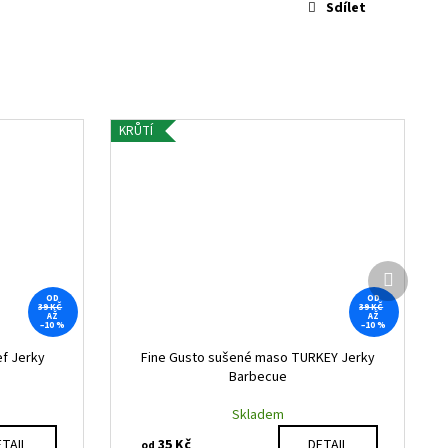
Sdílet
KRŮTÍ
Další
produkt
OD
OD
39 KČ
39 KČ
AŽ
AŽ
–10 %
–10 %
f Jerky
Fine Gusto sušené maso TURKEY Jerky
Barbecue
Skladem
35 Kč
TAIL
DETAIL
od