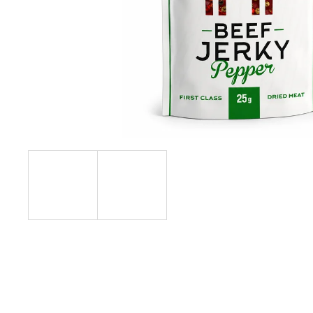
INDIANA JERKY HOVĚZÍ SUŠENÉ MASO
ORIGINAL
43 Kč
Původně:
49 Kč