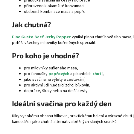
praktická svačina na cesty i do práce
připraveno k okamžité konzumaci
oblíbená kombinace masa a pepře
Jak chutná?
Fine Gusto Beef Jerky Pepper
vyniká plnou chutí hovězího masa,
potěší všechny milovníky kořeněných specialit.
Pro koho je vhodné?
pro milovníky sušeného masa,
pro fanoušky
pepřových
a pikantních
chutí
,
jako svačina na výlety a cestování,
pro aktivní lidi hledající zdroj bílkovin,
do práce, školy nebo na delší cesty.
Ideální svačina pro každý den
Díky vysokému obsahu bílkovin, praktickému balení a výrazné chuti 
kanceláře i jako chutná alternativa běžných slaných snacků.