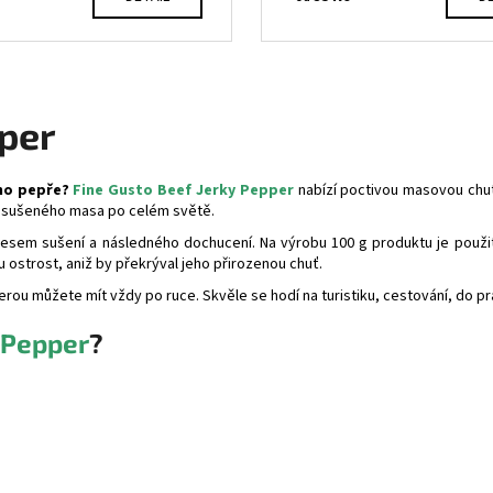
pper
ho pepře?
Fine Gusto Beef Jerky Pepper
nabízí poctivou masovou chu
y sušeného masa po celém světě.
cesem sušení a následného dochucení. Na výrobu 100 g produktu je použi
 ostrost, aniž by překrýval jeho přirozenou chuť.
terou můžete mít vždy po ruce. Skvěle se hodí na turistiku, cestování, do 
 Pepper
?