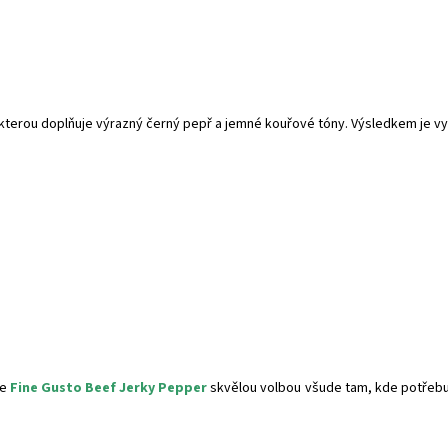
 kterou doplňuje výrazný černý pepř a jemné kouřové tóny. Výsledkem je v
je
Fine Gusto Beef Jerky Pepper
skvělou volbou všude tam, kde potřebujet