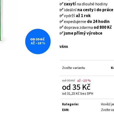
FINE GUSTO SUŠENÉ MASO BEEF JERKY
FINE GUSTO SUŠE
✅ zasytí
na dlouhé hodiny
NATURAL
NATURAL
✅
ideální
na cesty i do práce
35 Kč
35 Kč
✅
vydrží
až 1 rok
Původně:
39 Kč
Původně:
39 Kč
✅
expedujeme
do 24 hodin
✅
doprava zdarma
od 800 Kč
✅ jsme přímý výrobce
OD 39 KČ
AŽ –10 %
VÁHA
Zvolte variantu
K
od 39 Kč
až –10 %
od
35 Kč
od
31,25 Kč
bez DPH
Měrná
cena:
Kategorie
:
Hovězí je
EAN
:
Zvolte va