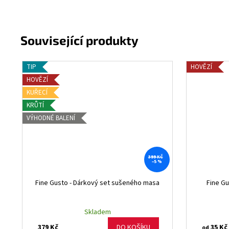
TIP
HOVĚZÍ
HOVĚZÍ
KUŘECÍ
KRŮTÍ
VÝHODNÉ BALENÍ
399 KČ
–5 %
Fine Gusto - Dárkový set sušeného masa
Fine G
Skladem
379 Kč
35 Kč
DO KOŠÍKU
od