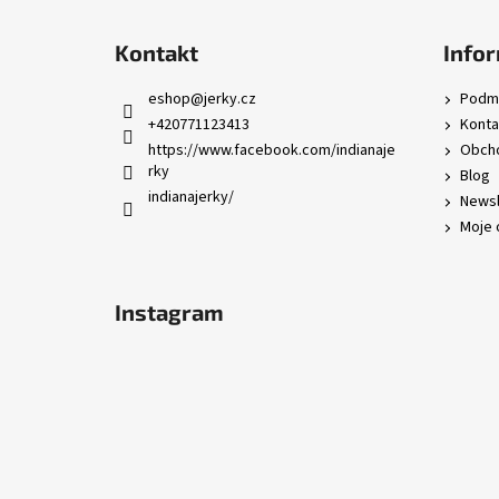
Z
á
Kontakt
Infor
p
a
eshop
@
jerky.cz
Podmí
t
+420771123413
Konta
í
https://www.facebook.com/indianaje
Obcho
rky
Blog
indianajerky/
Newsl
Moje 
Instagram