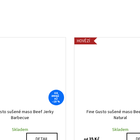
HOVĚZÍ
OD
39 KČ
AŽ
–18 %
usto sušené maso Beef Jerky
Fine Gusto sušené maso Bee
Barbecue
Natural
Skladem
Skladem
35 Kč
DETAIL
DE
od