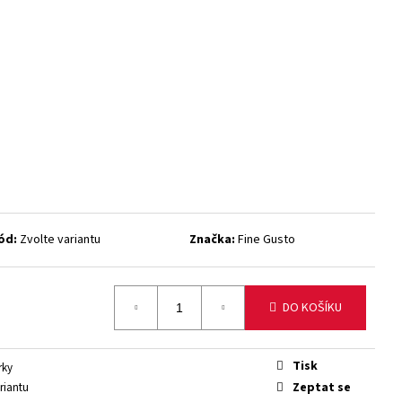
NÉ MASO TURKEY JERKY
ód:
Zvolte variantu
Značka:
Fine Gusto
DO KOŠÍKU
Tisk
rky
Zeptat se
riantu