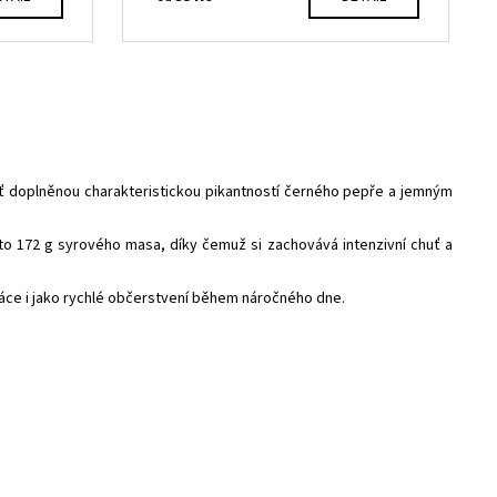
ť doplněnou charakteristickou pikantností černého pepře a jemným
to 172 g syrového masa, díky čemuž si zachovává intenzivní chuť a
práce i jako rychlé občerstvení během náročného dne.