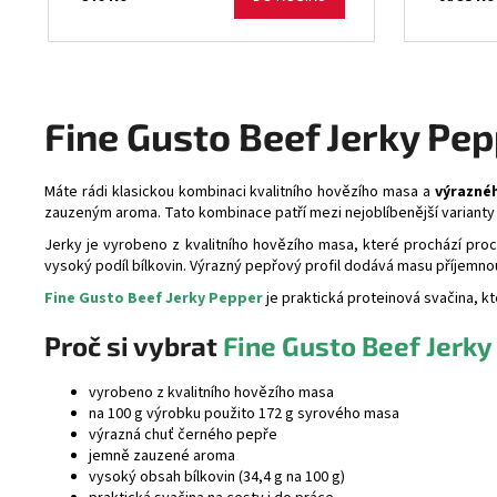
Fine Gusto Beef Jerky Pe
Máte rádi klasickou kombinaci kvalitního hovězího masa a
výrazné
zauzeným aroma. Tato kombinace patří mezi nejoblíbenější variant
Jerky je vyrobeno z kvalitního hovězího masa, které prochází pro
vysoký podíl bílkovin. Výrazný pepřový profil dodává masu příjemnou
Fine Gusto Beef Jerky Pepper
je praktická proteinová svačina, k
Proč si vybrat
Fine Gusto Beef Jerky
vyrobeno z kvalitního hovězího masa
na 100 g výrobku použito 172 g syrového masa
výrazná chuť černého pepře
jemně zauzené aroma
vysoký obsah bílkovin (34,4 g na 100 g)