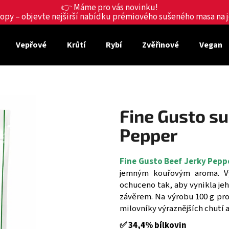
👉 Máme pro vás novinku!
shopy – objevte nejširší nabídku prémiového sušeného masa na
Vepřové
Krůtí
Rybí
Zvěřinové
Vegan
Co potřebujete najít?
HLEDAT
Fine Gusto s
Pepper
Doporučujeme
Fine Gusto Beef Jerky Pepp
jemným kouřovým aroma. Vy
ochuceno tak, aby vynikla j
závěrem. Na výrobu 100 g pro
milovníky výraznějších chutí 
✅ 34,4% bílkovin