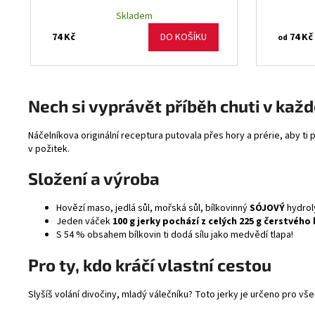
Skladem
74 Kč
74 Kč
DO KOŠÍKU
od
Nech si vyprávět příběh chuti v kaž
Náčelníkova originální receptura putovala přes hory a prérie, aby ti 
v požitek.
Složení a výroba
Hovězí maso, jedlá sůl, mořská sůl, bílkovinný
SÓJOVÝ
hydroly
Jeden váček
100 g jerky pochází z celých 225 g čerstvéh
S 54 % obsahem bílkovin ti dodá sílu jako medvědí tlapa!
Pro ty, kdo kráčí vlastní cestou
Slyšíš volání divočiny, mladý válečníku? Toto jerky je určeno pro v