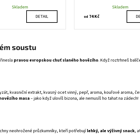
Skladem
Skladem
74 Kč
DETAIL
DE
od
dém soustu
přinesla
pravou evropskou chuť slaného hovězího
. Když roztrhneš balíč
zát, kvasniční extrakt, kvasný ocet vinný, pepř, aroma, kouřové aroma, če
o hovězího masa
– jako když ulovíš bizona, ale nemusíš ho tahat na zádech!
šechny neohrožené průzkumníky, kteří potřebují
lehký, ale výživný snack
, 