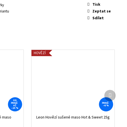
Tisk
rky
Zeptat se
riantu
Sdílet
HOVĚZÍ
Další
produkt
OD
79 KČ
79 KČ
AŽ
–6 %
–14 %
né maso
Leon Hovězí sušené maso Hot & Sweet 25g