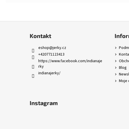
Z
á
Kontakt
Infor
p
a
eshop
@
jerky.cz
Podmí
t
+420771123413
Konta
í
https://www.facebook.com/indianaje
Obcho
rky
Blog
indianajerky/
Newsl
Moje 
Instagram