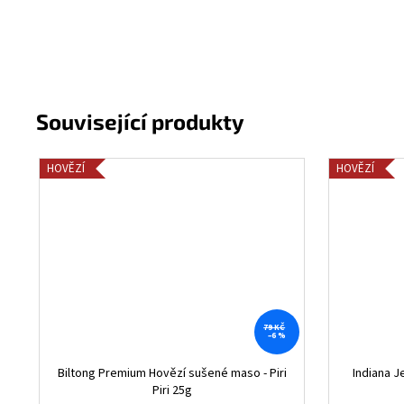
HOVĚZÍ
HOVĚZÍ
79 KČ
–6 %
Biltong Premium Hovězí sušené maso - Piri
Indiana J
Piri 25g