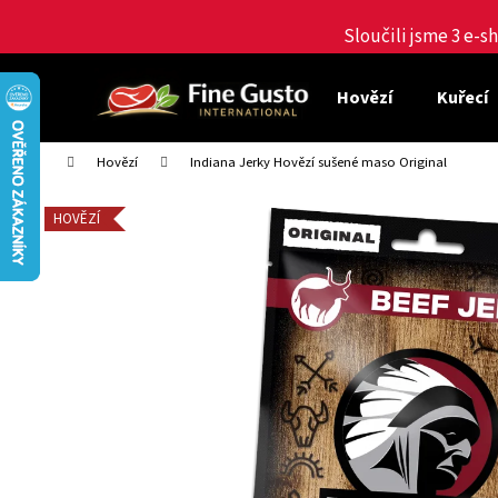
K
Přejít
na
Sloučili jsme 3 e-
o
obsah
Zpět
Zpět
š
do
do
í
Hovězí
Kuřecí
obchodu
obchodu
k
Domů
Hovězí
Indiana Jerky Hovězí sušené maso Original
HOVĚZÍ