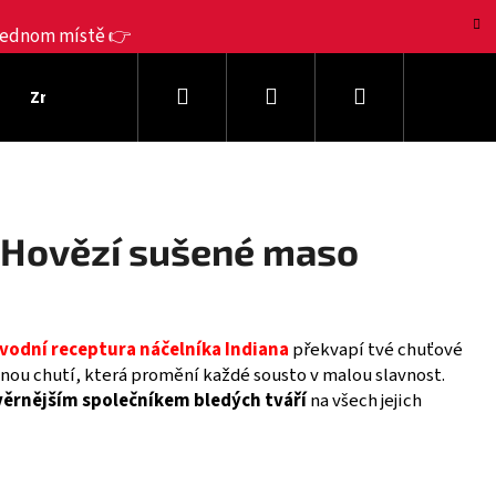
 jednom místě 👉
Hledat
Přihlášení
Nákupní
Značky Jerky
Dárkové sady
Výhodná balení
košík
y Hovězí sušené maso
vodní receptura náčelníka Indiana
překvapí tvé chuťové
nou chutí, která promění každé sousto v malou slavnost.
věrnějším společníkem bledých tváří
na všech jejich
Následující