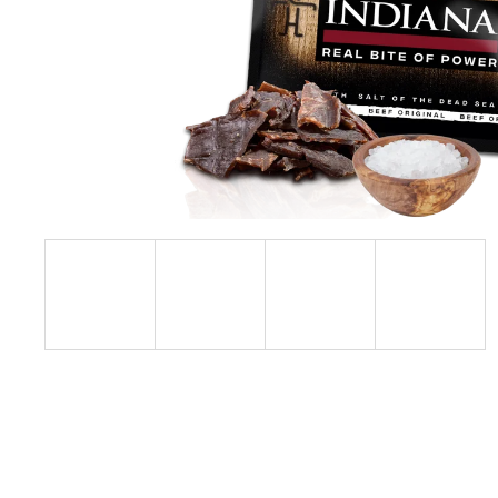
INDIANA JERKY HOVĚZÍ SUŠENÉ MASO
ORIGINAL
43 Kč
Původně:
49 Kč