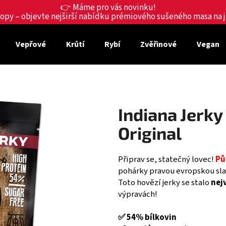
👉 Máme pro vás novinku!
shopy – objevte nejširší nabídku prémiového sušeného masa na
Vepřové
Krůtí
Rybí
Zvěřinové
Vegan
Co potřebujete najít?
HLEDAT
Indiana Jerk
Original
Doporučujeme
Připrav se, statečný lovec!
Pů
pohárky pravou evropskou sla
Toto hovězí jerky se stalo
nej
výpravách!
✅ 54% bílkovin