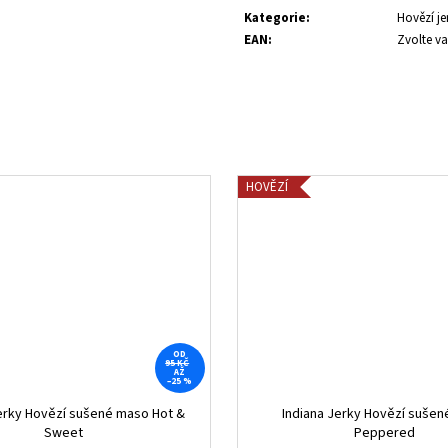
cena:
Kategorie
:
Hovězí je
EAN
:
Zvolte va
HOVĚZÍ
OD
95 KČ
AŽ
–25 %
erky Hovězí sušené maso Hot &
Indiana Jerky Hovězí suše
Sweet
Peppered