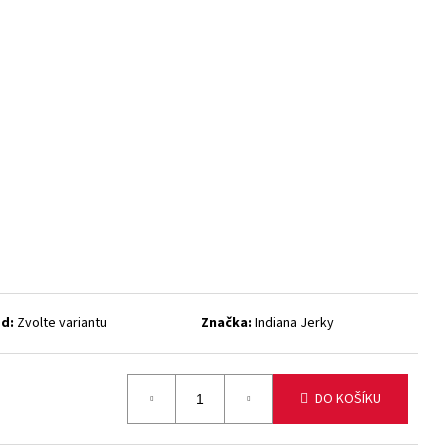
NÉ MASO TURKEY JERKY
d:
Zvolte variantu
Značka:
Indiana Jerky
DO KOŠÍKU