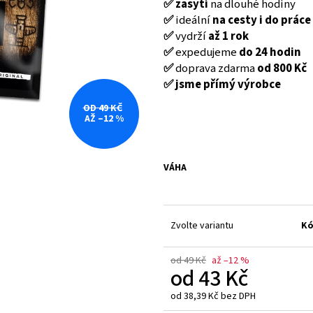
FINE GUSTO SUŠENÉ MASO BEEF JERKY
FINE GUSTO SUŠE
✅ zasytí
na dlouhé hodiny
NATURAL
NATURAL
✅
ideální
na cesty i do práce
35 Kč
35 Kč
✅
vydrží
až 1 rok
Původně:
39 Kč
Původně:
39 Kč
✅
expedujeme
do 24 hodin
✅
doprava zdarma
od 800 Kč
✅ jsme přímý výrobce
OD 49 KČ
AŽ –12 %
VÁHA
Zvolte variantu
Kó
od 49 Kč
až –12 %
od
43 Kč
od
38,39 Kč
bez DPH
Měrná