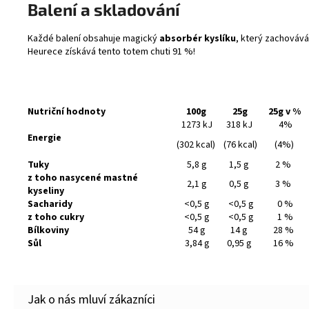
Balení a skladování
Každé balení obsahuje magický
absorbér kyslíku
, který zachovává
Heurece získává tento totem chuti 91 %!
Nutriční hodnoty
100g
25g
25g v %
1273 kJ
318 kJ
4%
Energie
(302 kcal)
(76 kcal)
(4%)
Tuky
5,8 g
1,5 g
2 %
z toho nasycené mastné
2,1 g
0,5 g
3 %
kyseliny
Sacharidy
<0,5 g
<0,5 g
0 %
z toho cukry
<0,5 g
<0,5 g
1 %
Bílkoviny
54 g
14 g
28 %
Sůl
3,84 g
0,95 g
16 %