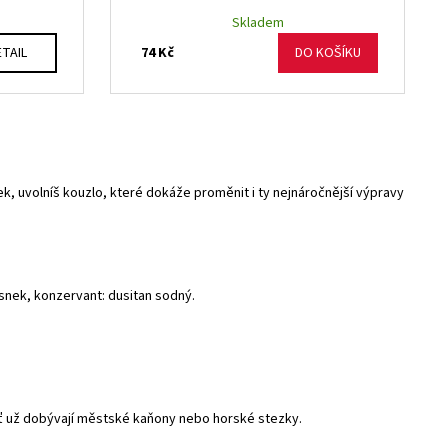
Skladem
74 Kč
TAIL
DO KOŠÍKU
ek, uvolníš kouzlo, které dokáže proměnit i ty nejnáročnější výpravy
snek, konzervant: dusitan sodný.
ať už dobývají městské kaňony nebo horské stezky.