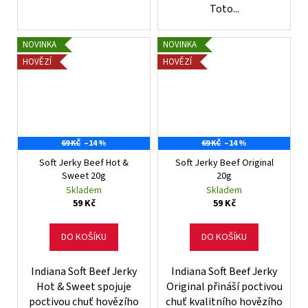
Toto...
NOVINKA
NOVINKA
HOVĚZÍ
HOVĚZÍ
69 KČ
–14 %
69 KČ
–14 %
Soft Jerky Beef Hot &
Soft Jerky Beef Original
Sweet 20g
20g
Skladem
Skladem
59 Kč
59 Kč
DO KOŠÍKU
DO KOŠÍKU
Indiana Soft Beef Jerky
Indiana Soft Beef Jerky
Hot & Sweet spojuje
Original přináší poctivou
poctivou chuť hovězího
chuť kvalitního hovězího