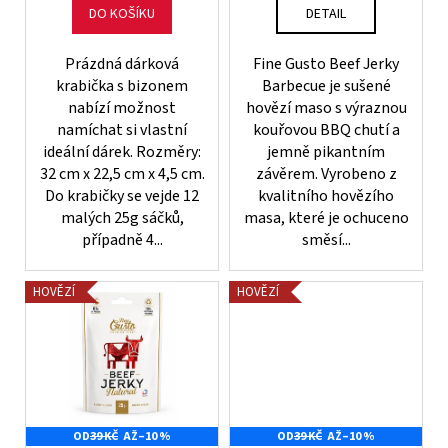
t
DO KOŠÍKU
DETAIL
ů
Prázdná dárková
Fine Gusto Beef Jerky
krabička s bizonem
Barbecue je sušené
nabízí možnost
hovězí maso s výraznou
namíchat si vlastní
kouřovou BBQ chutí a
ideální dárek. Rozměry:
jemně pikantním
32 cm x 22,5 cm x 4,5 cm.
závěrem. Vyrobeno z
Do krabičky se vejde 12
kvalitního hovězího
malých 25g sáčků,
masa, které je ochuceno
případně 4...
směsí...
HOVĚZÍ
HOVĚZÍ
OD
39 KČ
AŽ
–10 %
OD
39 KČ
AŽ
–10 %