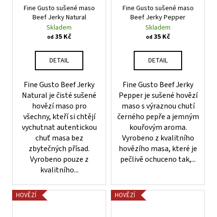
Fine Gusto sušené maso
Fine Gusto sušené maso
Beef Jerky Natural
Beef Jerky Pepper
Skladem
Skladem
35 Kč
35 Kč
od
od
DETAIL
DETAIL
Fine Gusto Beef Jerky
Fine Gusto Beef Jerky
Natural je čisté sušené
Pepper je sušené hovězí
hovězí maso pro
maso s výraznou chutí
všechny, kteří si chtějí
černého pepře a jemným
vychutnat autentickou
kouřovým aroma.
chuť masa bez
Vyrobeno z kvalitního
zbytečných přísad.
hovězího masa, které je
Vyrobeno pouze z
pečlivě ochuceno tak,...
kvalitního...
HOVĚZÍ
HOVĚZÍ