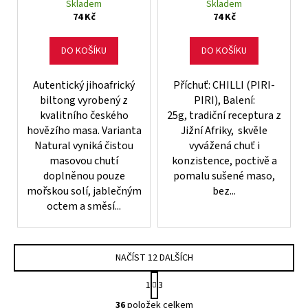
Skladem
Skladem
74 Kč
74 Kč
DO KOŠÍKU
DO KOŠÍKU
Autentický jihoafrický
Příchuť: CHILLI (PIRI-
biltong vyrobený z
PIRI), Balení:
kvalitního českého
25g, tradiční receptura z
hovězího masa. Varianta
Jižní Afriky, skvěle
Natural vyniká čistou
vyvážená chuť i
masovou chutí
konzistence, poctivě a
doplněnou pouze
pomalu sušené maso,
mořskou solí, jablečným
bez...
octem a směsí...
NAČÍST 12 DALŠÍCH
S
1
3
t
O
r
36
položek celkem