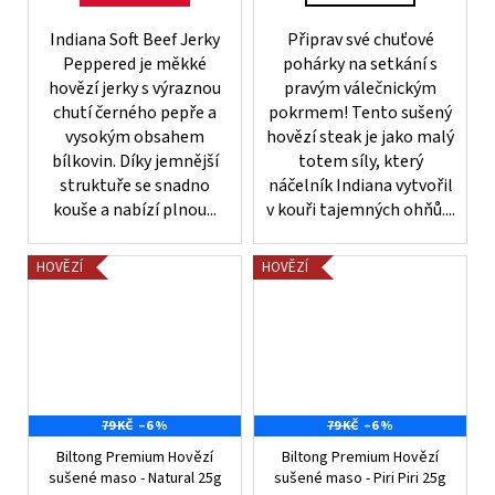
Indiana Soft Beef Jerky
Připrav své chuťové
Peppered je měkké
pohárky na setkání s
hovězí jerky s výraznou
pravým válečnickým
chutí černého pepře a
pokrmem! Tento sušený
vysokým obsahem
hovězí steak je jako malý
bílkovin. Díky jemnější
totem síly, který
struktuře se snadno
náčelník Indiana vytvořil
kouše a nabízí plnou...
v kouři tajemných ohňů....
HOVĚZÍ
HOVĚZÍ
79 KČ
–6 %
79 KČ
–6 %
Biltong Premium Hovězí
Biltong Premium Hovězí
sušené maso - Natural 25g
sušené maso - Piri Piri 25g