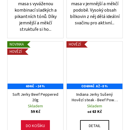
masa s vyváženou
masa v jemnější a měkčí
kombinací sladkých a
podobě. Vysoký obsah
pikantních tónů. Díky
bílkovin z něj dělá ideální
jemnější a měkčí
svačinu pro aktivní...
struktuře si ho...
NOVINKA
HOVĚZÍ
HOVĚZÍ
69 KČ
–14 %
OD
69 KČ
AŽ
–8 %
Soft Jerky Beef Peppered
Indiana Jerky Sušený
20g
Hovězí steak - Beef Power
Bar Original
Skladem
Skladem
59 Kč
63 Kč
od
DO KOŠÍKU
DETAIL