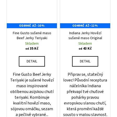
OD
39 KČ
AŽ
–10 %
OD
49 KČ
AŽ
–12 %
Fine Gusto sušené maso
Indiana Jerky Hovězí
Beef Jerky Teriyaki
sušené maso Original
Skladem
Skladem
35 Kč
43 Kč
od
od
DETAIL
DETAIL
Fine Gusto Beef Jerky
Připrav se, statečný
Teriyaki je sušené hovězí
lovec! Původní receptura
maso inspirované
náčelníka Indiana
oblíbenou asijskou chutí
překvapí tvé chuťové
teriyaki. Kombinuje
pohárky pravou
kvalitní hovězí maso,
evropskou slanou chutí,
sójovou omáčku, sezam
která promění každé
a pečlivě vybrané...
sousto v malou slavnost.