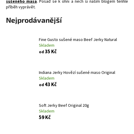
sušeného masa
. Posaď se k ohni a nech si naším blogem tenhle
a
příběh vyprávět.
j
Nejprodávanější
í
t
?
Fine Gusto sušené maso Beef Jerky Natural
Skladem
35 Kč
od
HLEDAT
Indiana Jerky Hovězí sušené maso Original
Skladem
43 Kč
od
D
o
Soft Jerky Beef Original 20g
p
Skladem
o
59 Kč
r
u