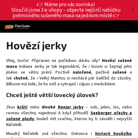
K
Přejít
👉 Máme pro vás novinku!
Hledat
Nákup
M
Přihlášení
na
Sloučili jsme 3 e-shopy – objevte nejširší nabídku
o
obsah
prémiového sušeného masa na jednom místě 👉
Zpět
Zpět
košík
š
í
C
k
o
Hovězí jerky
p
o
Vítej, lovče!. Připraven na pořádnou dávku síly?
Hovězí sušené
t
maso
Indiana Jerky je tak legendární, že i bizoni si šeptají jeho
ř
jméno ve větru prérií. Poctivě
naložené
, pečlivě
sušené
a
tak
chutné
, že i Velký Manitou si nechává pár balíčků do zásoby.
e
Bílkovin má tolik, že ho sníš a vyhraješ i zápas s medvědem.
b
Chceš ještě větší lovecký úlovek?
u
j
Zkus
krůtí
nebo
divoké
Renjer jerky
– sob, jelen, los, nebo
e
rovnou všechny najednou! A když přihodíš
Seeberger ořechy a
sušené plody
, budeš mít svačinu, kterou by ti záviděl i nejvyšší
t
Náčelník.
e
Moudrý Náčelník zná všechno. Dokonce i
historii hovězího
n