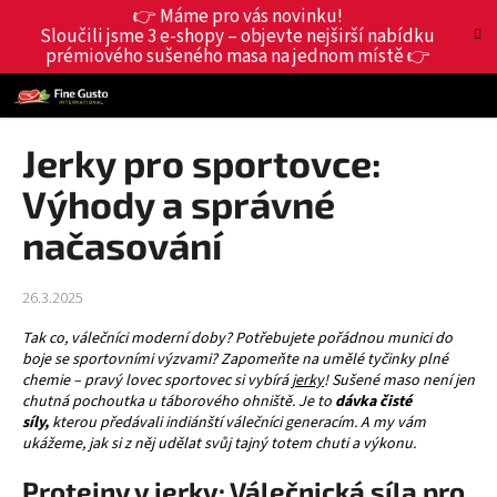
K
Přejít
👉 Máme pro vás novinku!
Hledat
Nákup
M
Přihlášení
na
Sloučili jsme 3 e-shopy – objevte nejširší nabídku
o
obsah
prémiového sušeného masa na jednom místě 👉
Zpět
Zpět
košík
š
í
C
k
o
Jerky pro sportovce:
p
Výhody a správné
o
t
načasování
ř
e
26.3.2025
b
Tak co, válečníci moderní doby? Potřebujete pořádnou munici do
u
boje se sportovními výzvami? Zapomeňte na umělé tyčinky plné
j
chemie – pravý lovec sportovec si vybírá
jerky
! Sušené maso není jen
chutná pochoutka u táborového ohniště. Je to
dávka čisté
e
síly,
kterou předávali indiánští válečníci generacím. A my vám
t
ukážeme, jak si z něj udělat svůj tajný totem chuti a výkonu.
e
Proteiny v jerky: Válečnická síla pro
n