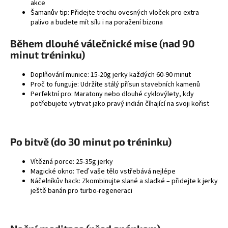
akce
Šamanův tip: Přidejte trochu ovesných vloček pro extra
palivo a budete mít sílu i na poražení bizona
Během dlouhé válečnické mise (nad 90
minut tréninku)
Doplňování munice: 15-20g jerky každých 60-90 minut
Proč to funguje: Udržíte stálý přísun stavebních kamenů
Perfektní pro: Maratony nebo dlouhé cyklovýlety, kdy
potřebujete vytrvat jako pravý indián číhající na svoji kořist
Po bitvě (do 30 minut po tréninku)
Vítězná porce: 25-35g jerky
Magické okno: Teď vaše tělo vstřebává nejlépe
Náčelníkův hack: Zkombinujte slané a sladké – přidejte k jerky
ještě banán pro turbo-regeneraci