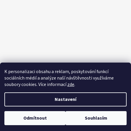
K personalizaci obsahu a reklam, poskytování funkcí
sociálních médií a analýze naší návštěvnosti využíváme
soubory cookies. Více informací
zde
.
Sledovat na Instagramu
Nastavení
Vytvořil Shoptet
Copyright 2026
JERKY-SHOP.CZ
. Všechna práva vyhrazena.
Upravit
Odmítnout
Souhlasím
nastavení cookies