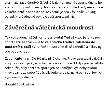
gram, ale zase čerstvější. Velké balení znamená úsporu. Musíte ho
ale zkonzumovat co nejrychleji po otevření. Pokud tedy nesedíte u
velkého ohně a nedělíte se se všemi, je pro vás ideální 25-50g
balení, které ideálně pokryje vaši sportovní misi.
Závěrečná válečnická moudrost
Tak co, budoucí náčelníci fitness světa? Teď už víte, že jerky pro
sport není jen snack – je to
válečnická tradice zabalená do
moderního balíčku
. Každé sousto vám dá sílu předků a bílkoviny
pro budoucnost.
Zapomeňte na umělé tyčinky plné chemie. Pravý sportovní válečník
si vybírá cestu jerky – čistou, silnou a chutnou. A když příště někdo
řekne, že jerky není pro sport, jen se usmějte. Výsledky budou
mluvit samy za sebe.Ať vás síla jerky provází na všech sportovních
výpravách, válečníci!
Howgh! Domluvil jsem.