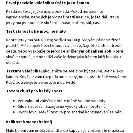
První pravidlo válečníka: Čtěte jako šaman
Každá etiketa je jako mapa pokladu. Pokud nerozumíte
ingrediencím, nebo jich je víc než prstů na ruce, jděte dál. Pravé
jerky má jednoduché složení – maso, koření, sůl, čas.
Test slanosti: Ne moc, ne málo
Dobré jerky má 500-800mg sodíku na 100g. Víc vám přinese žízeň
pouště. Míň naopak bezchutnost civilizace. Najděte zlatou střední
cestu. Nebo vyzkoušejte jerky se
sníženým obsahem soli
, které
skvěle chutná, ale nezatíží vaše ledviny jako kámen kůži buvola u
ohniště.
Textura válečníka
Zakousněte se! Mělo by být pevné, ale ne jako
kámen. Když se vám rozpadá mezi zuby, není dostatečně vysušené.
Když potřebujete sekeru, je moc tvrdé.
Totem chuti pro každý sport
Vytrvalostní válečníci: Volte méně solené varianty
Siloví náčelníci: Sázejte na vysoký obsah proteinů
Rychlí lovci: Měkčí textury pro snadné konzumování za běhu
Velikost kmene (balení)
Malé balení vám udělá větší díru do kapsy a je v přepočtu dražší za