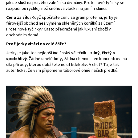
jak se sluší na pravého válečníka divočiny. Proteinové tyčinky se
rozpadnou rychleji než sněhová vločka na jarním slunci.
Cena za sílu:
Když spočítáte cenu za gram proteinu, jerky je
férovější obchod než výměna skleněných korálků za území.
Proteinové tyčinky? Často předražené jak luxusní zboží v
obchodním domě.
Proč
jerky
vítězí na celé čáře?
Jerky je jako ten nejlepší indiánský válečník –
silný, čistý a
spolehlivý
. Žádné umělé finty, žádná chemie. Jen koncentrovaná
síla přírody, kterou dokážete nosit kdekoliv. A chuť? Ta je tak
autentická, že vám připomene táborové ohně našich předků.