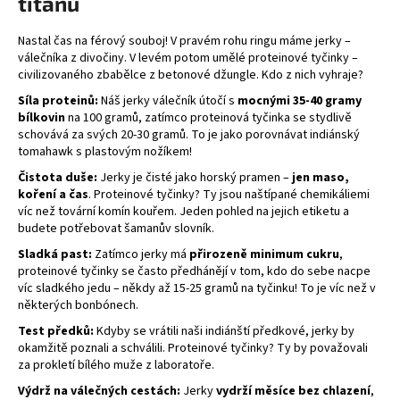
titánů
Nastal čas na férový souboj! V pravém rohu ringu máme jerky –
válečníka z divočiny. V levém potom umělé proteinové tyčinky –
civilizovaného zbabělce z betonové džungle. Kdo z nich vyhraje?
Síla proteinů:
Náš jerky válečník útočí s
mocnými 35-40 gramy
bílkovin
na 100 gramů, zatímco proteinová tyčinka se stydlivě
schovává za svých 20-30 gramů. To je jako porovnávat indiánský
tomahawk s plastovým nožíkem!
Čistota duše:
Jerky je čisté jako horský pramen –
jen maso,
koření a čas
. Proteinové tyčinky? Ty jsou naštípané chemikáliemi
víc než tovární komín kouřem. Jeden pohled na jejich etiketu a
budete potřebovat šamanův slovník.
Sladká past:
Zatímco jerky má
přirozeně minimum cukru
,
proteinové tyčinky se často předhánějí v tom, kdo do sebe nacpe
víc sladkého jedu – někdy až 15-25 gramů na tyčinku! To je víc než v
některých bonbónech.
Test předků:
Kdyby se vrátili naši indiánští předkové, jerky by
okamžitě poznali a schválili. Proteinové tyčinky? Ty by považovali
za prokletí bílého muže z laboratoře.
Výdrž na válečných cestách:
Jerky
vydrží měsíce bez chlazení
,