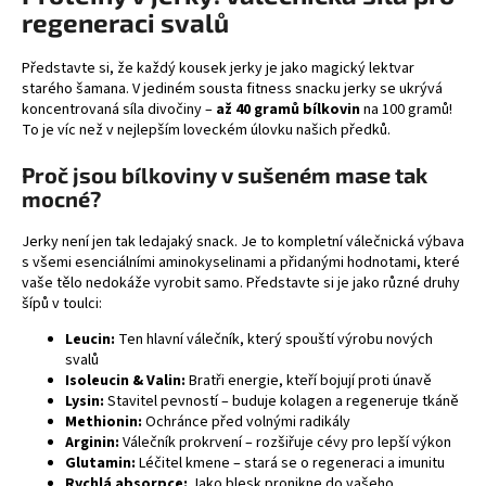
regeneraci svalů
a
j
Představte si, že každý kousek jerky je jako magický lektvar
í
starého šamana. V jediném sousta fitness snacku jerky se ukrývá
t
koncentrovaná síla divočiny –
až 40 gramů bílkovin
na 100 gramů!
To je víc než v nejlepším loveckém úlovku našich předků.
?
Proč jsou bílkoviny v sušeném mase tak
mocné?
Jerky není jen tak ledajaký snack. Je to kompletní válečnická výbava
HLEDAT
s všemi esenciálními aminokyselinami a přidanými hodnotami, které
vaše tělo nedokáže vyrobit samo. Představte si je jako různé druhy
šípů v toulci:
Leucin:
Ten hlavní válečník, který spouští výrobu nových
D
svalů
o
Isoleucin
& Valin:
Bratři energie, kteří bojují proti únavě
p
Lysin:
Stavitel pevností – buduje kolagen a regeneruje tkáně
o
Methionin:
Ochránce před volnými radikály
r
Arginin:
Válečník prokrvení – rozšiřuje cévy pro lepší výkon
Glutamin:
Léčitel kmene – stará se o regeneraci a imunitu
u
Rychlá absorpce:
Jako blesk pronikne do vašeho