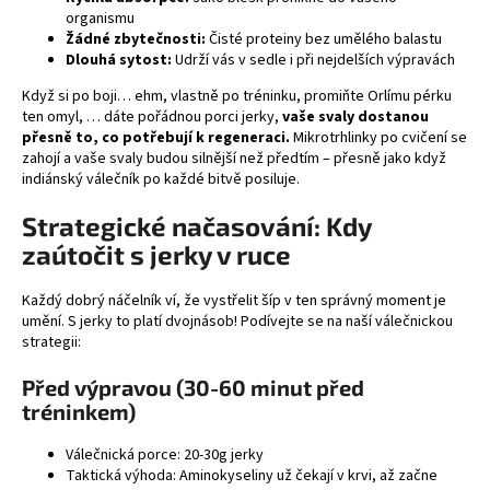
č
organismu
u
Žádné zbytečnosti:
Čisté proteiny bez umělého balastu
j
Dlouhá sytost:
Udrží vás v sedle i při nejdelších výpravách
e
Když si po boji… ehm, vlastně po tréninku, promiňte Orlímu pérku
m
ten omyl, … dáte pořádnou porci jerky,
vaše svaly dostanou
e
přesně to, co potřebují k regeneraci.
Mikrotrhlinky po cvičení se
zahojí a vaše svaly budou silnější než předtím – přesně jako když
indiánský válečník po každé bitvě posiluje.
FINE
GUSTO
Strategické načasování: Kdy
SUŠENÉ
MASO
zaútočit s jerky v ruce
BEEF
JERKY
NATURAL
Každý dobrý náčelník ví, že vystřelit šíp v ten správný moment je
umění. S jerky to platí dvojnásob! Podívejte se na naší válečnickou
35
strategii:
Kč
Původně:
39
Před výpravou (30-60 minut před
Kč
tréninkem)
Válečnická porce: 20-30g jerky
Taktická výhoda: Aminokyseliny už čekají v krvi, až začne