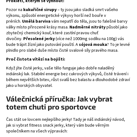
Prokletí, kterým se vyhnout:
Pozor na
kukuřičné sirupy
– ty jsou jako sladká smrt vašeho
výkonu, způsobí energetické výkyvy horší než bouře v
prériích.
Umělá barviva
vám nepatří do těla, jsou to falešné barvy
války místo přirozené krásy masa.
Nadměrné nitráty
působí jako
zbytečný chemický kouř, které zastíní pravou chuť
divočiny.
Přesolené
jerky
(více než 1000mg sodíku na 100g) vás
bude trápit žízní jako putování pouští. A
sójová mouka
? To je levné
plnidlo pro slabé duše místo čisté svalové síly pravého masa.
Proč čistota vítězí na bojišti:
Když jíte čisté jerky, vaše tělo funguje jako dobře naladěný
indiánský luk. Stabilní energie bez cukrových výkyvů, čisté trávení i
během největších bitev, růst svalů bez balastu a dlouhodobé zdraví
jako u horských obyvatel.
Válečnická příručka: Jak vybrat
totem chuti pro sportovce
Čas stát se lovcem nejlepšího jerky! Tady je náš indiánský návod,
jak si vybrat fitness snack jerky, který vám bude věrným
společníkem na všech výpravách: