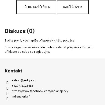
PŘEDCHOZÍ ČLÁNEK
DALŠÍ ČLÁNEK
Diskuze (0)
Buďte první, kdo napíše příspěvek k této položce.
Pouze registrovaní uživatelé mohou vkládat příspěvky. Prosím
přihlaste se
nebo se
registrujte
.
Z
á
Kontakt
p
a
eshop
@
jerky.cz
t
+420771123413
í
https://www.facebook.com/indianajerky
indianajerky/