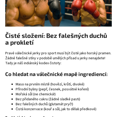
Čisté složení: Bez falešných duchů
a prokletí
Pravé válečnické jerky pro sport musí být čisté jako horský pramen.
Žádné falešné stíny v podobě umělých přísad u jerky nenajdete!
Tady je náš indiánský kodex čistoty:
Co hledat na válečnické mapě ingrediencí:
Maso na prvním místě (hovězí, krůtí, divoké)
Přírodní byliny (pepř, česnek, posvátné koření)
Mořská sůl (ne chemická!)
Bez přidaného cukru (žádné sladké pasti)
Bez falešných duchů (glutamát pryč!)
Čistá konzervace (kouř a sůl, jak to dělali předkové)