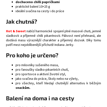
dochuceno chilli papričkami
praktické balení 10×25 g
ideální svačina na cesty i do práce
Jak chutná?
Hot & Sweet
nabízí harmonické spojení plné masové chuti, jemné
sladkosti a příjemné chilli pikantnosti. Pálivost není přehnaná, ale
dodává masu výraznější charakter a příjemný dozvuk. Díky tomu
patří mezi nejoblíbenější příchutě Indiana Jerky.
Pro koho je určeno?
pro milovníky sušeného masa,
pro fanoušky sladko-pikantních chutí,
pro sportovce a aktivní životní styl,
jako svačina do práce, školy nebo na výlety,
pro všechny, kteří hledají chutnější alternativu k běžným
snackům.
Balení na doma i na cesty