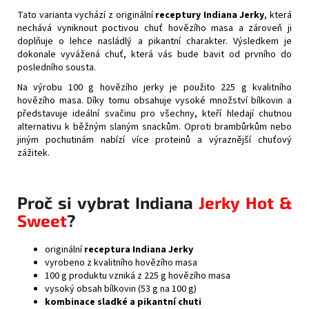
Tato varianta vychází z originální
receptury Indiana Jerky
, která
nechává vyniknout poctivou chuť hovězího masa a zároveň ji
doplňuje o lehce nasládlý a pikantní charakter. Výsledkem je
dokonale vyvážená chuť, která vás bude bavit od prvního do
posledního sousta.
Na výrobu 100 g hovězího jerky je použito 225 g kvalitního
hovězího masa. Díky tomu obsahuje vysoké množství bílkovin a
představuje ideální svačinu pro všechny, kteří hledají chutnou
alternativu k běžným slaným snackům. Oproti brambůrkům nebo
jiným pochutinám nabízí více proteinů a výraznější chuťový
zážitek.
Proč si vybrat Indiana
Jerky Hot &
Sweet
?
originální
receptura Indiana Jerky
vyrobeno z kvalitního hovězího masa
100 g produktu vzniká z 225 g hovězího masa
vysoký obsah bílkovin (53 g na 100 g)
kombinace sladké a pikantní chuti