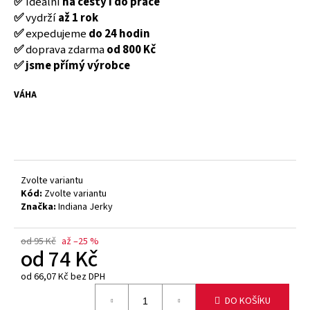
✅
ideální
na cesty i do práce
č
u
✅
vydrží
až 1 rok
j
✅
expedujeme
do 24 hodin
e
✅
doprava zdarma
od 800 Kč
m
✅ jsme přímý výrobce
e
VÁHA
INDIANA
JERKY
HOVĚZÍ
SUŠENÉ
MASO
-
Zvolte variantu
LESS
Kód:
Zvolte variantu
SALT
Značka:
Indiana Jerky
25G
74
od 95 Kč
až –25 %
Kč
od
74 Kč
Původně:
95
od
66,07 Kč
bez DPH
Kč
Měrná
DO KOŠÍKU
cena: