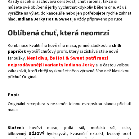
Každý sáček si zachovává čerstvost, chuť i aroma, takže si
můžete své oblíbené jerky vychutnat kdykoliv během dne. Ať už
vyrážíte na výlet, do kanceláře nebo jen potřebujete rychle zahnat
hlad,
Indiana Jerky Hot & Sweet
je vždy připraveno po ruce.
Oblíbená chuť, která neomrzí
Kombinace kvalitního hovězího masa, jemné sladkosti a
chilli
papriček
vytváří chuťový profil, který si získává stále nové
Není divu, že Hot & Sweet patří mezi
fanoušky.
nejprodávanější varianty Indiana Jerky
a je častou volbou
zákazníků, kteří chtějí vyzkoušet něco výraznějšího než klasickou
příchuť Original.
Popis
Originální receptura s nezaměnitelnou evropskou slanou příchutí
masa.
Složení:
hovězí maso, jedlá sůl, mořská sůl, cukr,
bílkovinný
SÓJOVÝ
hydrolyzát, kvasniční extrakt, kvasný ocet