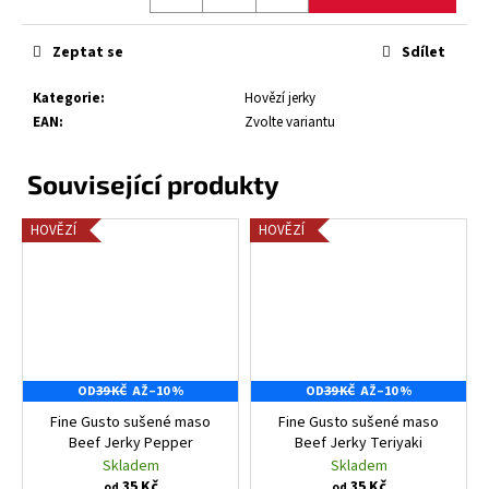
Zeptat se
Sdílet
Kategorie
:
Hovězí jerky
EAN
:
Zvolte variantu
HOVĚZÍ
HOVĚZÍ
OD
39 KČ
AŽ
–10 %
OD
39 KČ
AŽ
–10 %
Fine Gusto sušené maso
Fine Gusto sušené maso
Beef Jerky Pepper
Beef Jerky Teriyaki
Skladem
Skladem
35 Kč
35 Kč
od
od