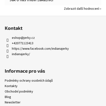
Zobrazit další hodnocení
Z
á
Kontakt
p
a
eshop
@
jerky.cz
t
+420771123413
í
https://www.facebook.com/indianajerky
indianajerky/
Informace pro vás
Podmínky ochrany osobních údajů
Kontakty
Obchodní podmínky
Blog
Newsletter