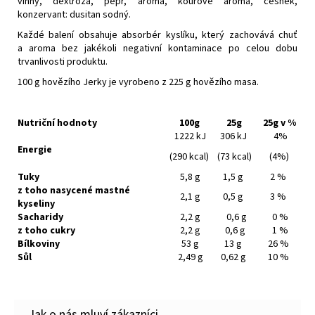
vinný, dextróza, pepř, aroma, kouřové aroma, česnek,
konzervant: dusitan sodný.
Každé balení obsahuje absorbér kyslíku, který zachovává chuť
a aroma bez jakékoli negativní kontaminace po celou dobu
trvanlivosti produktu.
100 g hovězího Jerky je vyrobeno z 225 g hovězího masa.
Nutriční hodnoty
100g
25g
25g v %
1222 kJ
306 kJ
4%
Energie
(290 kcal)
(73 kcal)
(4%)
Tuky
5,8 g
1,5 g
2 %
z toho nasycené mastné
2,1 g
0,5 g
3 %
kyseliny
Sacharidy
2,2 g
0,6 g
0 %
z toho cukry
2,2 g
0,6 g
1 %
Bílkoviny
53 g
13 g
26 %
Sůl
2,49 g
0,62 g
10 %