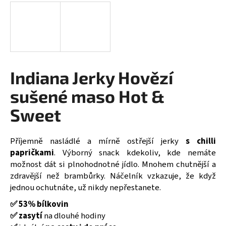
a
j
í
t
?
Indiana Jerky Hovězí
sušené maso Hot &
Sweet
HLEDAT
Příjemně nasládlé a mírně ostřejší jerky
s chilli
papričkami
. Výborný snack kdekoliv, kde nemáte
D
možnost dát si plnohodnotné jídlo. Mnohem chutnější a
o
zdravější než brambůrky. Náčelník vzkazuje, že když
p
jednou ochutnáte, už nikdy nepřestanete.
o
✅ 53% bílkovin
r
✅ zasytí
na dlouhé hodiny
u