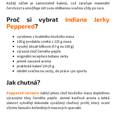
Každý sáček je samostatně balený, což zaručuje maximální
čerstvost a umožňuje mít svou oblíbenou svačinu vždy po ruce.
Proč si vybrat
Indiana Jerky
Peppered
?
vyrobeno z kvalitního hovězího masa
100 g produktu vzniká z 225 g masa
vysoký obsah bílkovin (57 g na 100 g)
výrazná chuť černého pepře
originální receptura Indiana Jerky
jemně zauzené aroma
praktické balení 10×25 g
ideální svačina na cesty, do práce i po sportu
Jak chutná?
Peppered varianta
nabízí plnou chuť hovězího masa doplněnou
výraznými tóny černého pepře. Jemné kouřové aroma a lehká
slanost vytvářejí dokonale vyvážený chuťový profil, který ocení
všichni fanoušci kořeněných masových specialit.