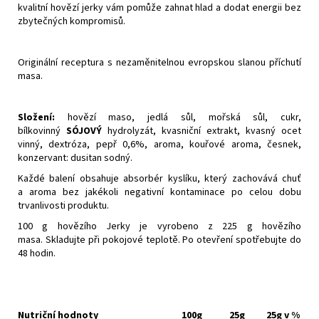
kvalitní hovězí jerky vám pomůže zahnat hlad a dodat energii bez
zbytečných kompromisů.
Originální receptura s nezaměnitelnou evropskou slanou příchutí
masa.
Složení:
hovězí maso, jedlá sůl, mořská sůl, cukr,
bílkovinný
SÓJOVÝ
hydrolyzát, kvasniční extrakt, kvasný ocet
vinný, dextróza, pepř 0,6%, aroma, kouřové aroma, česnek,
konzervant: dusitan sodný.
Každé balení obsahuje absorbér kyslíku, který zachovává chuť
a aroma bez jakékoli negativní kontaminace po celou dobu
trvanlivosti produktu.
100 g hovězího Jerky je vyrobeno z 225 g hovězího
masa. Skladujte při pokojové teplotě. Po otevření spotřebujte do
48 hodin.
Nutriční hodnoty
100g
25g
25g v %