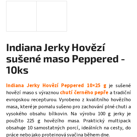
a
j
í
t
?
Indiana Jerky Hovězí
sušené maso Peppered -
10ks
HLEDAT
Indiana Jerky Hovězí Peppered 10×25 g
je sušené
hovězí maso s výraznou
chutí černého pepře
a tradiční
D
evropskou recepturou. Vyrobeno z kvalitního hovězího
o
masa, které je pomalu sušeno pro zachování plné chuti a
p
vysokého obsahu bílkovin. Na výrobu 100 g jerky je
o
použito 225 g hovězího masa. Praktický multipack
r
obsahuje 10 samostatných porcí, ideálních na cesty, do
u
práce nebo jako proteinová svačina během dne.