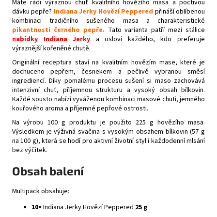
Máte rádi výraznou chuť kvalitního hovězího masa a poctivou
dávku pepře?
Indiana Jerky Hovězí Peppered
přináší oblíbenou
kombinaci tradičního sušeného masa a charakteristické
pikantnosti černého pepře.
Tato varianta patří mezi stálice
nabídky Indiana Jerky
a osloví každého, kdo preferuje
výraznější kořeněné chutě.
Originální receptura staví na kvalitním hovězím mase, které je
dochuceno pepřem, česnekem a pečlivě vybranou směsí
ingrediencí. Díky pomalému procesu sušení si maso zachovává
intenzivní chuť, příjemnou strukturu a vysoký obsah bílkovin.
Každé sousto nabízí vyváženou kombinaci masové chuti, jemného
kouřového aroma a příjemné pepřové ostrosti.
Na výrobu 100 g produktu je použito 225 g hovězího masa.
Výsledkem je výživná svačina s vysokým obsahem bílkovin (57 g
na 100 g), která se hodí pro aktivní životní styl i každodenní mlsání
bez výčitek.
Obsah balení
Multipack obsahuje:
10×
Indiana Jerky Hovězí Peppered
25 g