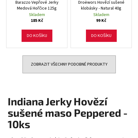
Barazzo Vepřové Jerky
Droëwors Hovězí sušené
Medová Hořčice 125g
klobásky - Natural 40g
Skladem
Skladem
185 Kč
99 Kč
DO KOŠÍKU
DO KOŠÍKU
ZOBRAZIT VŠECHNY PODOBNÉ PRODUKTY
Indiana Jerky Hovězí
sušené maso Peppered -
10ks