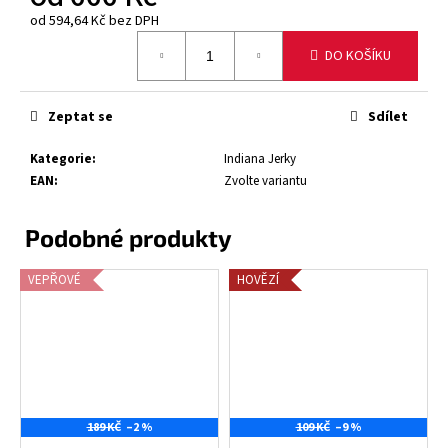
od
594,64 Kč
bez DPH
Měrná
DO KOŠÍKU
cena:
Zeptat se
Sdílet
Kategorie
:
Indiana Jerky
EAN
:
Zvolte variantu
VEPŘOVÉ
HOVĚZÍ
189 KČ
–2 %
109 KČ
–9 %