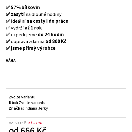
č
u
✅ 57% bílkovin
j
✅ zasytí
na dlouhé hodiny
e
✅
ideální
na cesty i do práce
m
✅
vydrží
až 1 rok
e
✅
expedujeme
do 24 hodin
✅
doprava zdarma
od 800 Kč
✅ jsme přímý výrobce
INDIANA
JERKY
HOVĚZÍ
VÁHA
SUŠENÉ
MASO
ORIGINAL
43
Kč
Původně:
Zvolte variantu
49
Kód:
Zvolte variantu
Kč
Značka:
Indiana Jerky
od 699 Kč
až –7 %
od
666 Kč