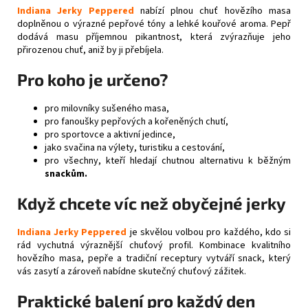
Indiana Jerky Peppered
nabízí plnou chuť hovězího masa
doplněnou o výrazné pepřové tóny a lehké kouřové aroma. Pepř
dodává masu příjemnou pikantnost, která zvýrazňuje jeho
přirozenou chuť, aniž by ji přebíjela.
Pro koho je určeno?
pro milovníky sušeného masa,
pro fanoušky pepřových a kořeněných chutí,
pro sportovce a aktivní jedince,
jako svačina na výlety, turistiku a cestování,
pro všechny, kteří hledají chutnou alternativu k běžným
snackům.
Když chcete víc než obyčejné jerky
Indiana Jerky Peppered
je skvělou volbou pro každého, kdo si
rád vychutná výraznější chuťový profil. Kombinace kvalitního
hovězího masa, pepře a tradiční receptury vytváří snack, který
vás zasytí a zároveň nabídne skutečný chuťový zážitek.
Praktické balení pro každý den