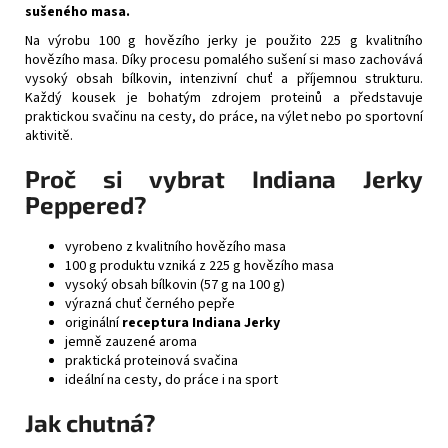
sušeného masa.
Na výrobu 100 g hovězího jerky je použito 225 g kvalitního
hovězího masa. Díky procesu pomalého sušení si maso zachovává
vysoký obsah bílkovin, intenzivní chuť a příjemnou strukturu.
Každý kousek je bohatým zdrojem proteinů a představuje
praktickou svačinu na cesty, do práce, na výlet nebo po sportovní
aktivitě.
Proč si vybrat Indiana Jerky
Peppered?
vyrobeno z kvalitního hovězího masa
100 g produktu vzniká z 225 g hovězího masa
vysoký obsah bílkovin (57 g na 100 g)
výrazná chuť černého pepře
originální
receptura Indiana Jerky
jemně zauzené aroma
praktická proteinová svačina
ideální na cesty, do práce i na sport
Jak chutná?