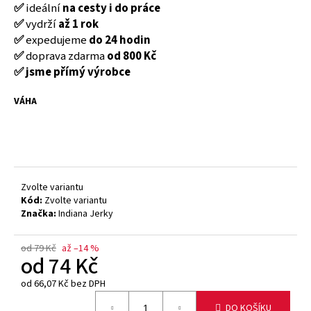
č
✅
ideální
na cesty i do práce
u
✅
vydrží
až 1 rok
j
✅
expedujeme
do 24 hodin
e
✅
doprava zdarma
od 800 Kč
m
✅ jsme přímý výrobce
e
VÁHA
SOFT
JERKY
BEEF
ORIGINAL
20G
59
Zvolte variantu
Kč
Kód:
Zvolte variantu
Původně:
Značka:
Indiana Jerky
69
Kč
od 79 Kč
až –14 %
od
74 Kč
od
66,07 Kč
bez DPH
Měrná
DO KOŠÍKU
cena: