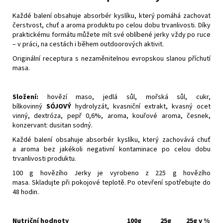
Každé balení obsahuje absorbér kyslíku, který pomáhá zachovat
čerstvost, chuť a aroma produktu po celou dobu trvanlivosti. Díky
praktickému formátu můžete mít své oblíbené jerky vždy po ruce
– v práci, na cestách i během outdoorových aktivit.
Originální receptura s nezaměnitelnou evropskou slanou příchutí
masa.
Složení:
hovězí maso, jedlá sůl, mořská sůl, cukr,
bílkovinný
SÓJOVÝ
hydrolyzát, kvasniční extrakt, kvasný ocet
vinný, dextróza, pepř 0,6%, aroma, kouřové aroma, česnek,
konzervant: dusitan sodný.
Každé balení obsahuje absorbér kyslíku, který zachovává chuť
a aroma bez jakékoli negativní kontaminace po celou dobu
trvanlivosti produktu.
100 g hovězího Jerky je vyrobeno z 225 g hovězího
masa. Skladujte při pokojové teplotě. Po otevření spotřebujte do
48 hodin.
Nutriční hodnoty
100g
25g
25g v %