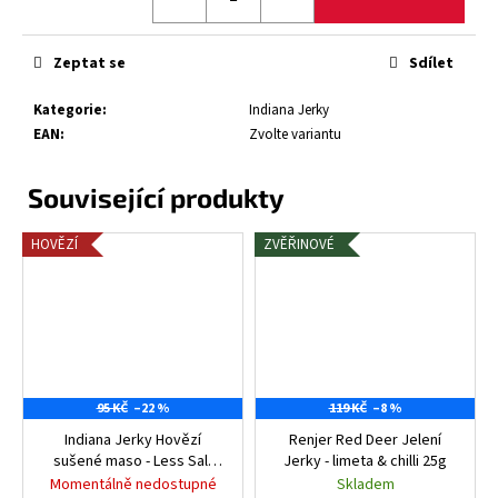
Zeptat se
Sdílet
Kategorie
:
Indiana Jerky
EAN
:
Zvolte variantu
HOVĚZÍ
ZVĚŘINOVÉ
95 KČ
–22 %
119 KČ
–8 %
Indiana Jerky Hovězí
Renjer Red Deer Jelení
sušené maso - Less Salt
Jerky - limeta & chilli 25g
25g
Momentálně nedostupné
Skladem