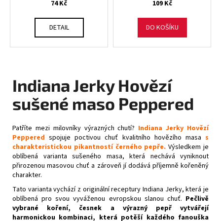
74 Kč
109 Kč
DETAIL
DO KOŠÍKU
Indiana Jerky Hovězí
sušené maso Peppered
Patříte mezi milovníky výrazných chutí?
Indiana Jerky Hovězí
Peppered
spojuje poctivou chuť kvalitního hovězího masa
s
charakteristickou pikantností černého pepře.
Výsledkem je
oblíbená varianta sušeného masa, která nechává vyniknout
přirozenou masovou chuť a zároveň jí dodává příjemně kořeněný
charakter.
Tato varianta vychází z originální receptury Indiana Jerky, která je
oblíbená pro svou vyváženou evropskou slanou chuť.
Pečlivě
vybrané koření, česnek a výrazný pepř vytvářejí
harmonickou kombinaci, která potěší každého fanouška