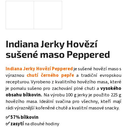
a
j
í
t
?
Indiana Jerky Hovězí
sušené maso Peppered
HLEDAT
Indiana Jerky Hovězí Peppered
je sušené hovězí maso s
výraznou
chutí černého pepře
a tradiční evropskou
recepturou. Vyrobeno z kvalitního hovězího masa, které
je pomalu sušeno pro zachování plné chuti a
vysokého
D
obsahu bílkovin.
Na výrobu 100 g jerky je použito 225 g
o
hovězího masa. Ideální svačina pro všechny, kteří mají
p
rádi výraznější kořeněné chutě a kvalitní masové snacky.
o
r
✅ 57% bílkovin
u
✅ zasytí
na dlouhé hodiny