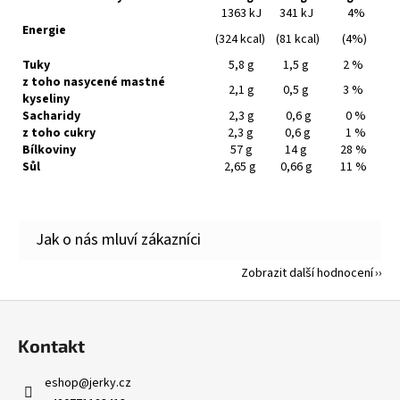
1363 kJ
341 kJ
4%
Energie
(324 kcal)
(81 kcal)
(4%)
Tuky
5,8 g
1,5 g
2 %
z toho nasycené mastné
2,1 g
0,5 g
3 %
kyseliny
Sacharidy
2,3 g
0,6 g
0 %
z toho cukry
2,3 g
0,6 g
1 %
Bílkoviny
57 g
14 g
28 %
Sůl
2,65 g
0,66 g
11 %
Zobrazit další hodnocení
Z
á
Kontakt
p
a
eshop
@
jerky.cz