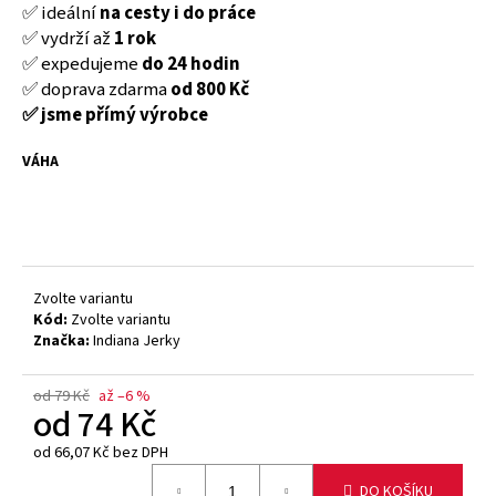
č
✅ ideální
na cesty i do pr
áce
u
✅ vydrží až
1 rok
j
✅ expedujeme
do 24 hodin
e
✅ doprava zdarma
od 800 K
č
m
✅ jsme přímý výrobce
e
VÁHA
SOFT
JERKY
BEEF
ORIGINAL
20G
59
Zvolte variantu
Kč
Kód:
Zvolte variantu
Původně:
Značka:
Indiana Jerky
69
Kč
od 79 Kč
až –6 %
od
74 Kč
od
66,07 Kč
bez DPH
Měrná
DO KOŠÍKU
cena: