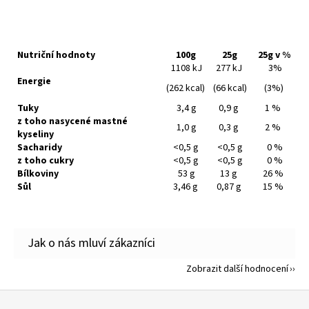
Nutriční hodnoty
100g
25g
25g v %
1108 kJ
277 kJ
3%
Energie
(262 kcal)
(66 kcal)
(3%)
Tuky
3,4 g
0,9 g
1 %
z toho nasycené mastné
1,0 g
0,3 g
2 %
kyseliny
Sacharidy
<0,5 g
<0,5 g
0 %
z toho cukry
<0,5 g
<0,5 g
0 %
Bílkoviny
53 g
13 g
26 %
Sůl
3,46 g
0,87 g
15 %
Zobrazit další hodnocení
Z