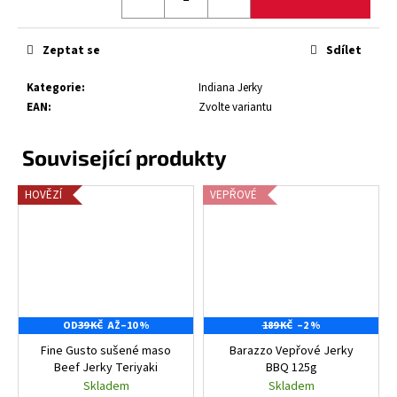
Zeptat se
Sdílet
Kategorie
:
Indiana Jerky
EAN
:
Zvolte variantu
HOVĚZÍ
VEPŘOVÉ
OD
39 KČ
AŽ
–10 %
189 KČ
–2 %
Fine Gusto sušené maso
Barazzo Vepřové Jerky
Beef Jerky Teriyaki
BBQ 125g
Skladem
Skladem