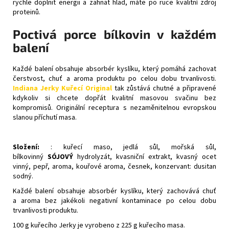
rychle doplnit energii a zahnat hlad, máte po ruce kvalitní zdroj
proteinů.
Poctivá porce bílkovin v každém
balení
Každé balení obsahuje absorbér kyslíku, který pomáhá zachovat
čerstvost, chuť a aroma produktu po celou dobu trvanlivosti.
Indiana Jerky Kuřecí Original
tak zůstává chutné a připravené
kdykoliv si chcete dopřát kvalitní masovou svačinu bez
kompromisů.
Originální receptura s nezaměnitelnou evropskou
slanou příchutí masa.
Složení:
: kuřecí maso, jedlá sůl, mořská sůl,
bílkovinný
SÓJOVÝ
hydrolyzát, kvasniční extrakt, kvasný ocet
vinný, pepř, aroma, kouřové aroma, česnek, konzervant: dusitan
sodný.
Každé balení obsahuje absorbér kyslíku, který zachovává chuť
a aroma bez jakékoli negativní kontaminace po celou dobu
trvanlivosti produktu.
100 g kuřecího Jerky je vyrobeno z 225 g kuřecího masa.