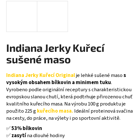
a
j
í
t
?
Indiana Jerky Kuřecí
sušené maso
HLEDAT
Indiana Jerky Kuřecí Original
je lehké sušené maso
s
vysokým obsahem bílkovin a minimem tuku
.
Vyrobeno podle originální receptury s charakteristickou
evropskou slanou chutí, která podtrhuje přirozenou chuť
D
kvalitního kuřecího masa. Na výrobu 100 g produktu je
o
použito 225 g
kuřecího masa.
Ideální proteinová svačina
p
na cesty, do práce, na výlety i po sportovní aktivitě.
o
r
✅
53% bílkovin
u
✅
zasyt
í
na dlouhé hodiny