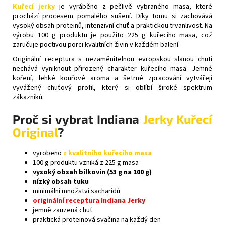
Kuřecí jerky
je vyráběno z pečlivě vybraného masa, které
prochází procesem pomalého sušení. Díky tomu si zachovává
vysoký obsah proteinů, intenzivní chuť a praktickou trvanlivost. Na
výrobu 100 g produktu je použito 225 g kuřecího masa, což
zaručuje poctivou porci kvalitních živin v každém balení.
Originální receptura s nezaměnitelnou evropskou slanou chutí
nechává vyniknout přirozený charakter kuřecího masa. Jemné
koření, lehké kouřové aroma a šetrné zpracování vytvářejí
vyvážený chuťový profil, který si oblíbí široké spektrum
zákazníků.
Proč si vybrat Indiana
Jerky Kuřecí
Original
?
vyrobeno
z kvalitního kuřecího masa
100 g produktu vzniká z 225 g masa
vysoký obsah bílkovin (53 g na 100 g)
nízký obsah tuku
minimální množství sacharidů
originální receptura Indiana Jerky
jemně zauzená chuť
praktická proteinová svačina na každý den