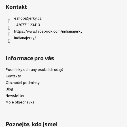
á
Kontakt
p
a
eshop
@
jerky.cz
t
+420771123413
í
https://www.facebook.com/indianajerky
indianajerky/
Informace pro vás
Podmínky ochrany osobních údajů
Kontakty
Obchodní podmínky
Blog
Newsletter
Moje objednávka
Poznejte, kdo jsme!