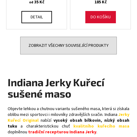
35 Kč
185 Kč
od
DETAIL
DO KOŠÍKU
ZOBRAZIT VŠECHNY SOUVISEJÍCÍ PRODUKTY
Indiana Jerky Kuřecí
sušené maso
Objevte lehkou a chutnou variantu sušeného masa, která si získala
oblibu mezi sportovci i milovníky zdravějších svačin. Indiana
Jerky
Kuřecí Original
nabízí
vysoký obsah bílkovin, nízký obsah
tuku
a charakteristickou chuť
kvalitního kuřecího masa
doplněnou
tradiční recepturou Indiana Jerky
.