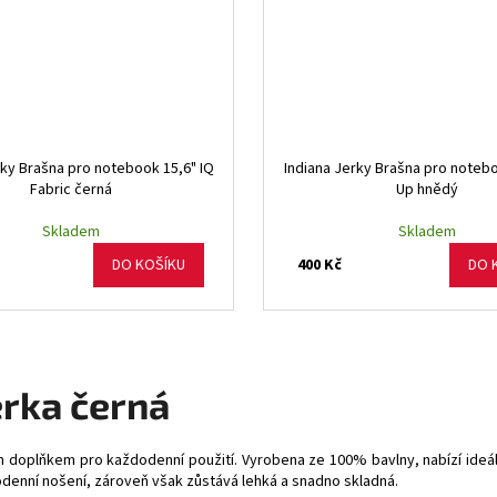
rky Brašna pro notebook 15,6" IQ
Indiana Jerky Brašna pro noteb
Fabric černá
Up hnědý
Skladem
Skladem
400 Kč
DO KOŠÍKU
DO 
erka černá
 doplňkem pro každodenní použití. Vyrobena ze 100% bavlny, nabízí ideál
odenní nošení, zároveň však zůstává lehká a snadno skladná.