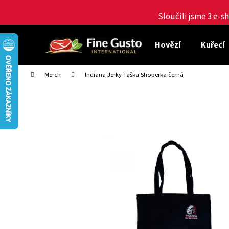
K
Přejít
na
Sloučili jsme 3 e-
o
obsah
Zpět
Zpět
š
do
do
í
Hovězí
Kuřecí
obchodu
obchodu
k
Domů
Merch
Indiana Jerky Taška Shoperka černá