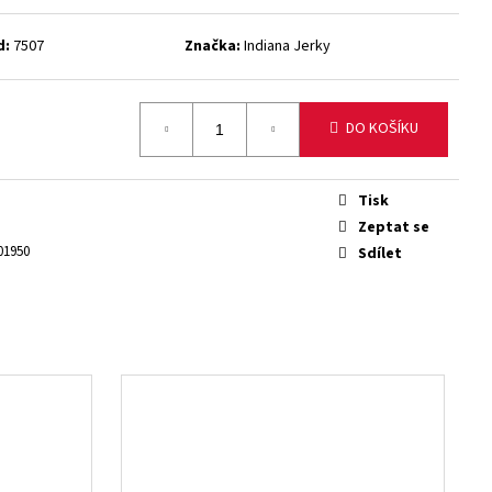
NÉ MASO TURKEY JERKY
d:
7507
Značka:
Indiana Jerky
DO KOŠÍKU
Tisk
Zeptat se
01950
Sdílet