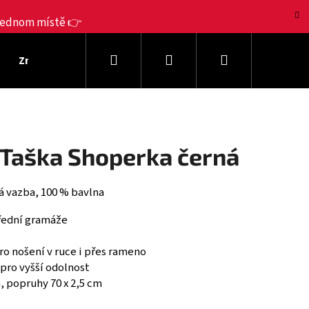
 jednom místě 👉
Hledat
Přihlášení
Nákupní
Značky Jerky
Dárkové sady
Výhodná balení
košík
y Taška Shoperka černá
á vazba, 100 % bavlna
řední gramáže
o nošení v ruce i přes rameno
pro vyšší odolnost
Následující
, popruhy 70 x 2,5 cm