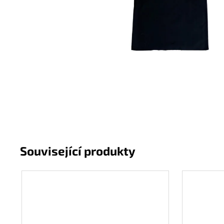
INDIANA JERKY HOVĚZÍ SUŠENÉ MASO
ORIGINAL
43 Kč
Původně:
49 Kč