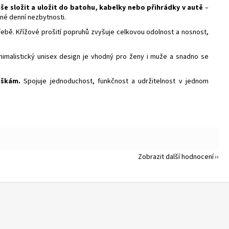
še složit a uložit do batohu, kabelky nebo přihrádky v autě
–
žné denní nezbytnosti.
řebě. Křížové prošití popruhů zvyšuje celkovou odolnost a nosnost,
imalistický unisex design je vhodný pro ženy i muže a snadno se
aškám.
Spojuje jednoduchost, funkčnost a udržitelnost v jednom
Zobrazit další hodnocení