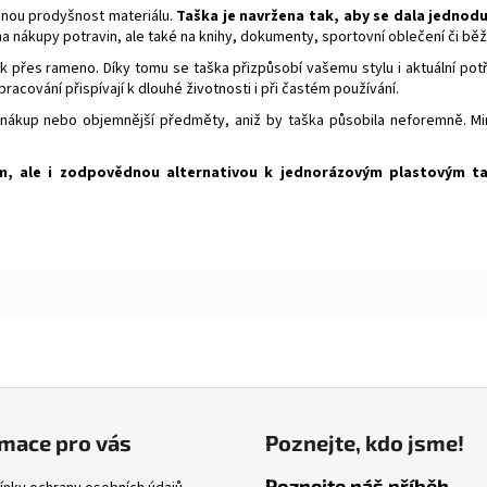
zenou prodyšnost materiálu.
Taška je navržena tak, aby se dala jednodu
n na nákupy potravin, ale také na knihy, dokumenty, sportovní oblečení či bě
k přes rameno. Díky tomu se taška přizpůsobí vašemu stylu i aktuální pot
racování přispívají k dlouhé životnosti i při častém používání.
 nákup nebo objemnější předměty, aniž by taška působila neforemně. Min
m, ale i zodpovědnou alternativou k jednorázovým plastovým t
mace pro vás
Poznejte, kdo jsme!
Poznejte náš příběh