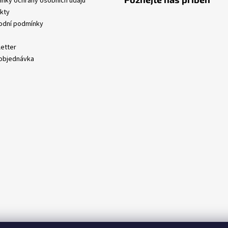
nky ochrany osobních údajů
kty
dní podmínky
etter
objednávka