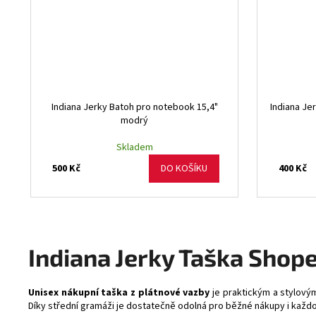
Indiana Jerky Batoh pro notebook 15,4"
Indiana Je
modrý
Skladem
500 Kč
400 Kč
DO KOŠÍKU
Indiana Jerky Taška Shop
Unisex nákupní taška z plátnové vazby
je praktickým a stylovým
Díky střední gramáži je dostatečně odolná pro běžné nákupy i každ