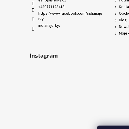
eshop
@
jerky.cz
Podmí
t
+420771123413
Konta
í
https://www.facebook.com/indianaje
Obcho
rky
Blog
indianajerky/
Newsl
Moje 
Instagram