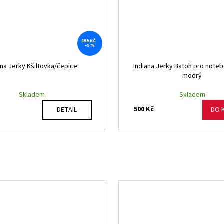
159 KČ
–5 %
ana Jerky Kšiltovka/čepice
Indiana Jerky Batoh pro noteb
modrý
Skladem
Skladem
500 Kč
DETAIL
DO 