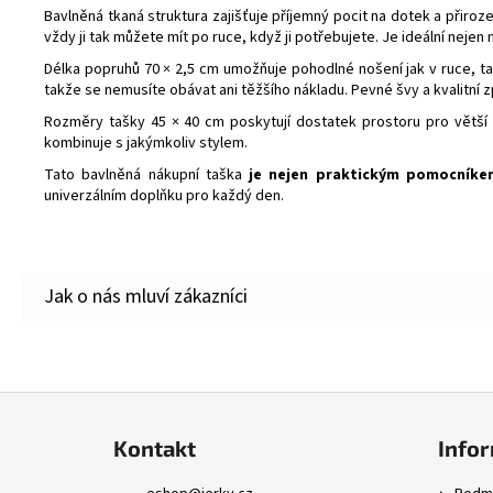
Bavlněná tkaná struktura zajišťuje příjemný pocit na dotek a přiro
vždy ji tak můžete mít po ruce, když ji potřebujete. Je ideální neje
Délka popruhů 70 × 2,5 cm umožňuje pohodlné nošení jak v ruce, ta
takže se nemusíte obávat ani těžšího nákladu. Pevné švy a kvalitní zp
Rozměry tašky 45 × 40 cm poskytují dostatek prostoru pro větší
kombinuje s jakýmkoliv stylem.
Tato bavlněná nákupní taška
je nejen praktickým pomocníke
univerzálním doplňku pro každý den.
Z
á
Kontakt
Infor
p
a