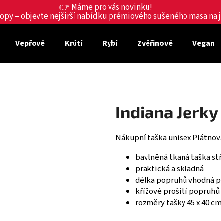
👉 Máme pro vás novinku!
shopy – objevte nejširší nabídku prémiového sušeného masa na
Vepřové
Krůtí
Rybí
Zvěřinové
Vegan
Co potřebujete najít?
HLEDAT
Indiana Jerk
Doporučujeme
Nákupní taška unisex Plátnov
bavlněná tkaná taška st
praktická a skladná
délka popruhů vhodná pr
křížové prošití popruhů 
rozměry tašky 45 x 40 cm