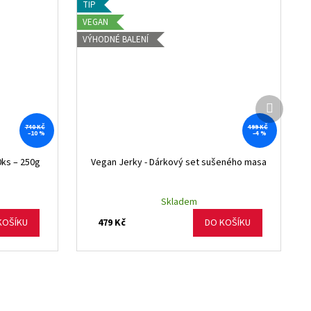
TIP
VEGAN
VÝHODNÉ BALENÍ
Další
produkt
740 KČ
499 KČ
–10 %
–4 %
0ks – 250g
Vegan Jerky - Dárkový set sušeného masa
Skladem
479 Kč
KOŠÍKU
DO KOŠÍKU