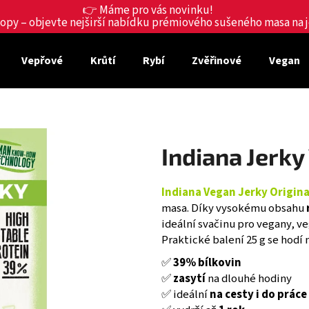
👉 Máme pro vás novinku!
shopy – objevte nejširší nabídku prémiového sušeného masa na
Vepřové
Krůtí
Rybí
Zvěřinové
Vegan
Co potřebujete najít?
HLEDAT
Indiana Jerky
Doporučujeme
Indiana Vegan Jerky Origina
masa. Díky vysokému obsahu
ideální svačinu pro vegany, v
Praktické balení 25 g se hodí n
✅
39% bílkovin
✅
zasyt
í
na dlouhé hodiny
✅ ideální
na cesty i do pr
áce