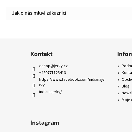
Z
á
Kontakt
Infor
p
a
eshop
@
jerky.cz
Podmí
t
+420771123413
Konta
í
https://www.facebook.com/indianaje
Obcho
rky
Blog
indianajerky/
Newsl
Moje 
Instagram