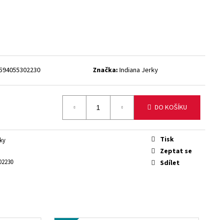
NÉ MASO TURKEY JERKY
594055302230
Značka:
Indiana Jerky
DO KOŠÍKU
Tisk
ky
Zeptat se
02230
Sdílet