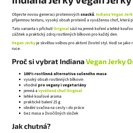
Objevte novou generaci proteinových
snacků
.
Indiana Vegan Jerk
příjemnou texturu, vysoký obsah proteinů a vyváženou chuť, která 
Tato varianta s příchutí
Original
sází na jemné koření a lehké kouřo
zážitek a praktický zdroj rostlinných bílkovin pro každý den.
Vegan Jerky
je skvělou volbou pro aktivní životní styl. Hodí se ja
ruce.
Proč si vybrat Indiana
Vegan Jerky O
100% rostlinná alternativa sušeného masa
vysoký obsah rostlinných bílkovin
vhodné
pro vegany i vegetariány
jemná a
vyvážená chuť Original
lehké kouřové aroma
praktické balení 25 g
ideální svačina na cesty i do práce
bez masa a živočišných složek
Jak chutná?