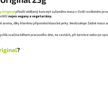
y Original
přináší oblíbený koncept sušeného masa v čistě rostlinném prov
potěší
nejen vegany a vegetariány.
vé aroma, díky kterému připomíná klasické jerky. Neobsahuje žádné maso an
ko rychlá svačina během pracovního dne, na cestách, při turistice nebo po 
riginal
?