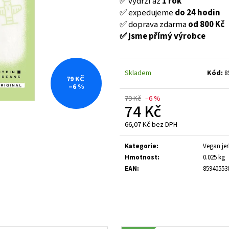
✅ vydrží až
1 rok
FINE GUSTO SUŠENÉ MASO BEEF JERKY
FINE GUSTO SUŠE
NATURAL
NATURAL
✅ expedujeme
do 24 hodin
✅ doprava zdarma
od 800 K
č
35 Kč
35 Kč
Původně:
39 Kč
Původně:
39 Kč
✅ jsme přímý výrobce
Skladem
Kód:
8
79 KČ
–6 %
79 Kč
–6 %
74 Kč
66,07 Kč bez DPH
Měrná
cena:
Kategorie
:
Vegan jer
Hmotnost
:
0.025 kg
EAN
:
85940553