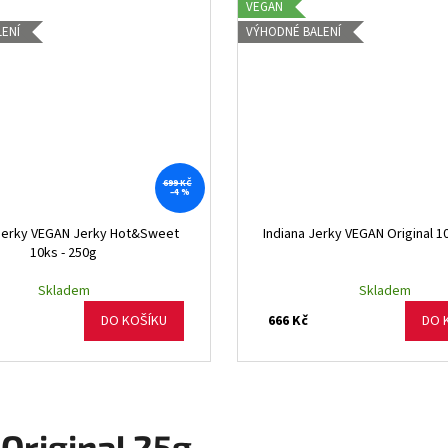
VEGAN
ENÍ
VÝHODNÉ BALENÍ
699 KČ
–4 %
 Jerky VEGAN Jerky Hot&Sweet
Indiana Jerky VEGAN Original 1
10ks - 250g
Skladem
Skladem
666 Kč
DO KOŠÍKU
DO 
 Original 25g