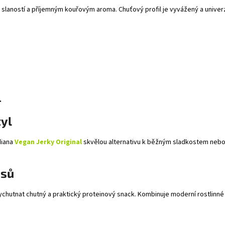
slaností a příjemným kouřovým aroma. Chuťový profil je vyvážený a univerzá
.
tyl
diana
Vegan Jerky Original
skvělou alternativu k běžným sladkostem nebo 
isů
chutnat chutný a praktický proteinový snack. Kombinuje moderní rostlinné s