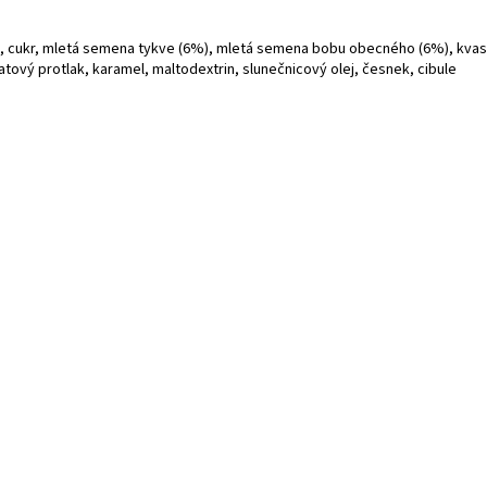
), cukr, mletá semena tykve (6%), mletá semena bobu obecného (6%), kvasni
čatový protlak, karamel, maltodextrin, slunečnicový olej, česnek, cibule