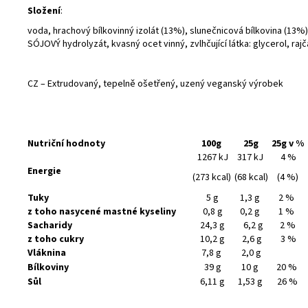
Složení
:
voda, hrachový bílkovinný izolát (13%), slunečnicová bílkovina (13%
SÓJOVÝ hydrolyzát, kvasný ocet vinný, zvlhčující látka: glycerol, raj
CZ – Extrudovaný, tepelně ošetřený, uzený veganský výrobek
Nutriční hodnoty
100g
25g
25g v %
1267 kJ
317 kJ
4 %
Energie
(273 kcal)
(68 kcal)
(4 %)
Tuky
5 g
1,3 g
2 %
z toho nasycené mastné kyseliny
0,8 g
0,2 g
1 %
Sacharidy
24,3 g
6,2 g
2 %
z toho cukry
10,2 g
2,6 g
3 %
Vláknina
7,8 g
2,0 g
Bílkoviny
39 g
10 g
20 %
Sůl
6,11 g
1,53 g
26 %