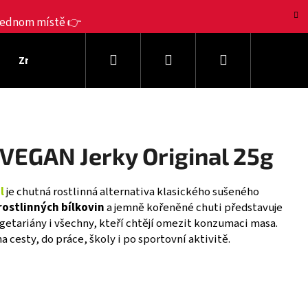
 jednom místě 👉
Hledat
Přihlášení
Nákupní
Značky Jerky
Dárkové sady
Výhodná balení
košík
 VEGAN Jerky Original 25g
l
je chutná rostlinná alternativa klasického sušeného
rostlinných bílkovin
a jemně kořeněné chuti představuje
egetariány i všechny, kteří chtějí omezit konzumaci masa.
a cesty, do práce, školy i po sportovní aktivitě.
Následující