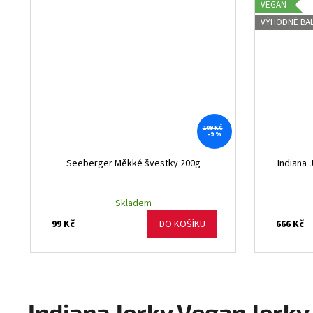
VEGAN
VÝHODNÉ BAL
109 KČ
–9 %
Seeberger Měkké švestky 200g
Indiana
Skladem
99 Kč
666 Kč
DO KOŠÍKU
Indiana Jerky Vegan Jerky