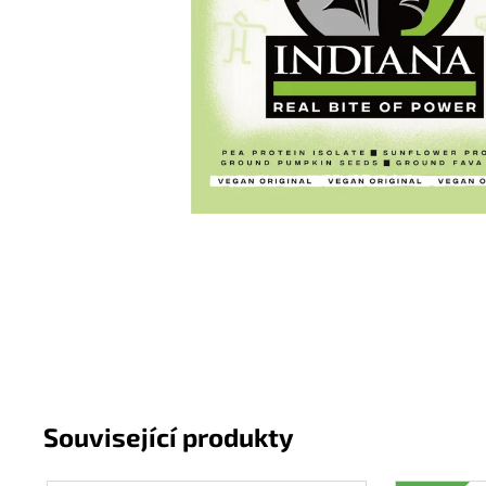
INDIANA JERKY HOVĚZÍ SUŠENÉ MASO
ORIGINAL
43 Kč
Původně:
49 Kč