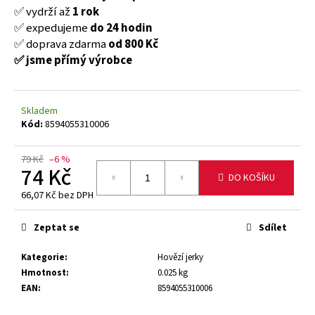
č
✅ vydrží až
1 rok
u
✅ expedujeme
do 24 hodin
j
✅ doprava zdarma
od 800 K
č
e
✅ jsme přímý výrobce
m
e
Skladem
FINE
Kód:
8594055310006
GUSTO
SUŠENÉ
MASO
79 Kč
–6 %
BEEF
74 Kč
DO KOŠÍKU
JERKY
TERIYAKI
66,07 Kč bez DPH
Měrná
35
cena:
Kč
Zeptat se
Sdílet
Původně:
39
Kategorie
:
Hovězí jerky
Kč
Hmotnost
:
0.025 kg
EAN
:
8594055310006