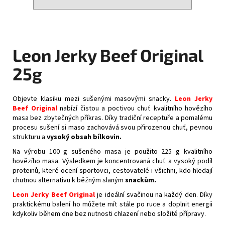
Leon Jerky Beef Original
25g
Objevte klasiku mezi sušenými masovými snacky.
Leon Jerky
Beef Original
nabízí čistou a poctivou chuť kvalitního hovězího
masa bez zbytečných příkras. Díky tradiční receptuře a pomalému
procesu sušení si maso zachovává svou přirozenou chuť, pevnou
strukturu a
vysoký obsah bílkovin.
Na výrobu 100 g sušeného masa je použito 225 g kvalitního
hovězího masa. Výsledkem je koncentrovaná chuť a vysoký podíl
proteinů, které ocení sportovci, cestovatelé i všichni, kdo hledají
chutnou alternativu k běžným slaným
snackům.
Leon Jerky Beef Original
je ideální svačinou na každý den. Díky
praktickému balení ho můžete mít stále po ruce a doplnit energii
kdykoliv během dne bez nutnosti chlazení nebo složité přípravy.