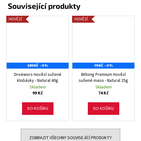
HOVĚZÍ
HOVĚZÍ
109 KČ
–9 %
79 KČ
–6 %
Droëwors Hovězí sušené
Biltong Premium Hovězí
klobásky - Natural 40g
sušené maso - Natural 25g
Skladem
Skladem
99 Kč
74 Kč
DO KOŠÍKU
DO KOŠÍKU
ZOBRAZIT VŠECHNY SOUVISEJÍCÍ PRODUKTY