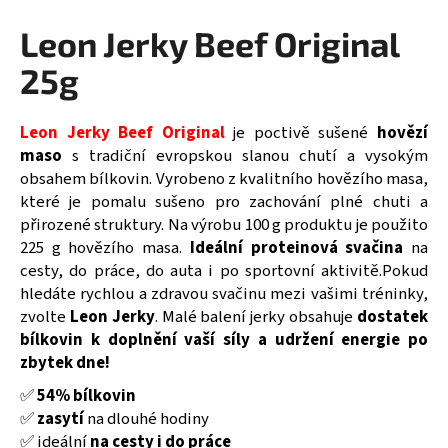
a
Leon Jerky Beef Original
j
25g
í
t
?
Leon Jerky Beef Original
je poctivě sušené
hovězí
maso
s tradiční evropskou slanou chutí a vysokým
obsahem bílkovin. Vyrobeno z kvalitního hovězího masa,
které je pomalu sušeno pro zachování plné chuti a
přirozené struktury. Na výrobu 100 g produktu je použito
HLEDAT
225 g hovězího masa.
Ideální proteinová svačina
na
cesty, do práce, do auta i po sportovní aktivitě.Pokud
hledáte rychlou a zdravou svačinu mezi vašimi tréninky,
zvolte
Leon Jerky
. Malé balení jerky obsahuje
dostatek
D
bílkovin k doplnění vaší síly a udržení energie po
o
zbytek dne!
p
o
✅
54% bílkovin
r
✅
zasyt
í
na dlouhé hodiny
u
✅ ideální
na cesty i do pr
áce