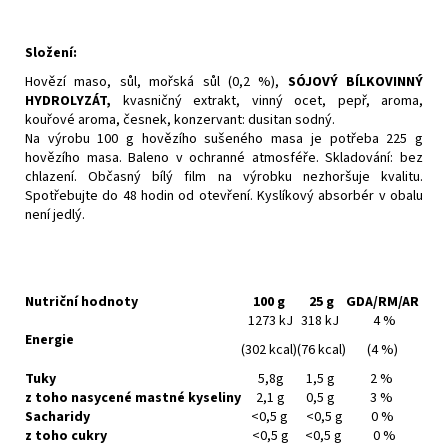
Složení:
Hovězí maso, sůl, mořská sůl (0,2 %),
SÓJOVÝ BÍLKOVINNÝ
HYDROLYZÁT,
kvasničný extrakt, vinný ocet, pepř, aroma,
kouřové aroma, česnek, konzervant: dusitan sodný.
Na výrobu 100 g hovězího sušeného masa je potřeba 225 g
hovězího masa. Baleno v ochranné atmosféře. Skladování: bez
chlazení. Občasný bílý film na výrobku nezhoršuje kvalitu.
Spotřebujte do 48 hodin od otevření. Kyslíkový absorbér v obalu
není jedlý.
Nutriční hodnoty
100 g
25 g
GDA/RM/AR
1273 kJ
318 kJ
4 %
Energie
(302 kcal)
(76 kcal)
(4 %)
Tuky
5,8g
1,5 g
2 %
z toho nasycené mastné kyseliny
2,1 g
0,5 g
3 %
Sacharidy
<0,5 g
<0,5 g
0 %
z toho cukry
<0,5 g
<0,5 g
0 %