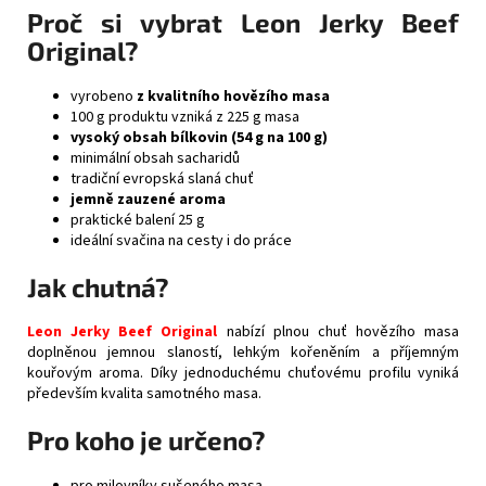
Proč si vybrat Leon Jerky Beef
Original?
vyrobeno
z kvalitního hovězího masa
100 g produktu vzniká z 225 g masa
vysoký obsah bílkovin (54 g na 100 g)
minimální obsah sacharidů
tradiční evropská slaná chuť
jemně zauzené aroma
praktické balení 25 g
ideální svačina na cesty i do práce
Jak chutná?
Leon Jerky Beef Original
nabízí plnou chuť hovězího masa
doplněnou jemnou slaností, lehkým kořeněním a příjemným
kouřovým aroma. Díky jednoduchému chuťovému profilu vyniká
především kvalita samotného masa.
Pro koho je určeno?