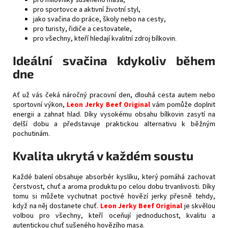
pro milovníky sušeného masa,
pro sportovce a aktivní životní styl,
jako svačina do práce, školy nebo na cesty,
pro turisty, řidiče a cestovatele,
pro všechny, kteří hledají kvalitní zdroj bílkovin.
Ideální svačina kdykoliv během
dne
Ať už vás čeká náročný pracovní den, dlouhá cesta autem nebo
sportovní výkon,
Leon Jerky Beef Original
vám pomůže doplnit
energii a zahnat hlad. Díky vysokému obsahu bílkovin zasytí na
delší dobu a představuje praktickou alternativu k běžným
pochutinám.
Kvalita ukrytá v každém soustu
Každé balení obsahuje absorbér kyslíku, který pomáhá zachovat
čerstvost, chuť a aroma produktu po celou dobu trvanlivosti. Díky
tomu si můžete vychutnat poctivé hovězí jerky přesně tehdy,
když na něj dostanete chuť.
Leon Jerky Beef Original
je skvělou
volbou pro všechny, kteří oceňují jednoduchost, kvalitu a
autentickou chuť sušeného hovězího masa.