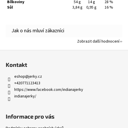
Bílkoviny
54 g
14 g
28 %
Sůl
3,84 g
0,95 g
16 %
Zobrazit další hodnocení
Z
á
Kontakt
p
a
eshop
@
jerky.cz
t
+420771123413
í
https://www.facebook.com/indianajerky
indianajerky/
Informace pro vás