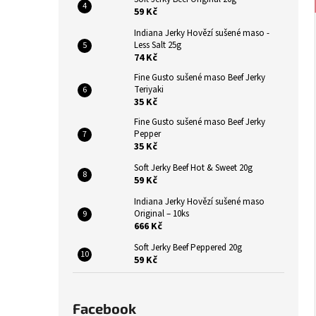
INDIANA JERKY HOVĚZÍ SUŠENÉ MASO
n
59 Kč
ORIGINAL
e
43 Kč
Indiana Jerky Hovězí sušené maso -
l
Původně:
49 Kč
Less Salt 25g
74 Kč
Fine Gusto sušené maso Beef Jerky
Teriyaki
35 Kč
Fine Gusto sušené maso Beef Jerky
Pepper
35 Kč
Soft Jerky Beef Hot & Sweet 20g
59 Kč
Indiana Jerky Hovězí sušené maso
Original – 10ks
666 Kč
Soft Jerky Beef Peppered 20g
59 Kč
Facebook