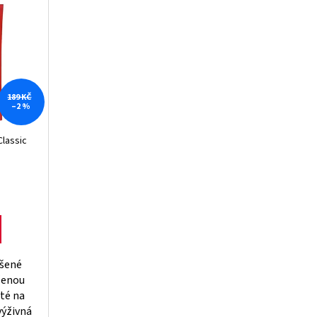
NÉ MASO TURKEY JERKY
189 KČ
–2 %
Classic
ušené
ženou
até na
 výživná