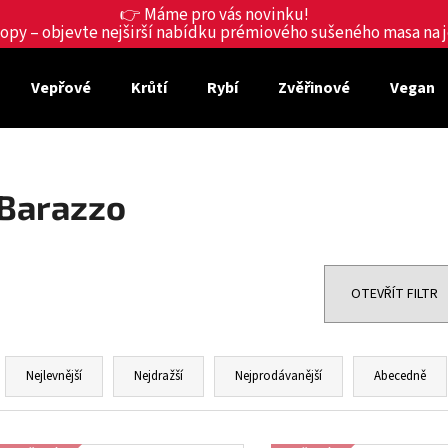
👉 Máme pro vás novinku!
shopy – objevte nejširší nabídku prémiového sušeného masa na
Vepřové
Krůtí
Rybí
Zvěřinové
Vegan
Co potřebujete najít?
HLEDAT
Barazzo
Doporučujeme
OTEVŘÍT FILTR
Ř
a
Nejlevnější
Nejdražší
Nejprodávanější
Abecedně
z
e
V