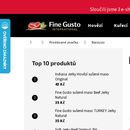
K
Přejít
na
Sloučili jsme 3 e-
o
obsah
Zpět
Zpět
š
do
do
í
Hovězí
Kuřecí
obchodu
obchodu
k
Domů
Prodávané značky
Barazzo
P
o
Top 10 produktů
s
t
Indiana Jerky Hovězí sušené maso
Original
r
43 Kč
a
Fine Gusto sušené maso Beef Jerky
n
Natural
35 Kč
n
í
Fine Gusto sušené maso TURKEY Jerky
Natural
p
35 Kč
a
Soft Jerky Beef Original 20g