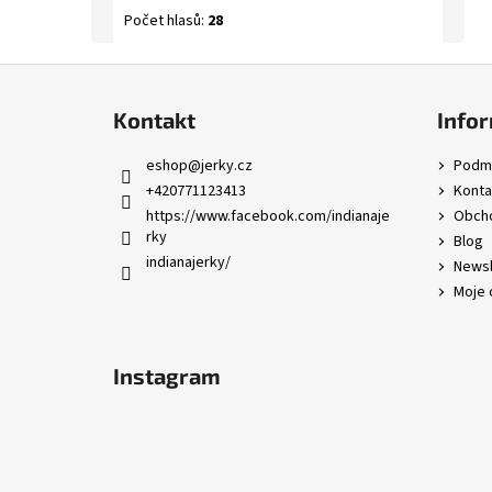
Počet hlasů:
28
Z
á
Kontakt
Infor
p
a
eshop
@
jerky.cz
Podmí
t
+420771123413
Konta
í
https://www.facebook.com/indianaje
Obcho
rky
Blog
indianajerky/
Newsl
Moje 
Instagram