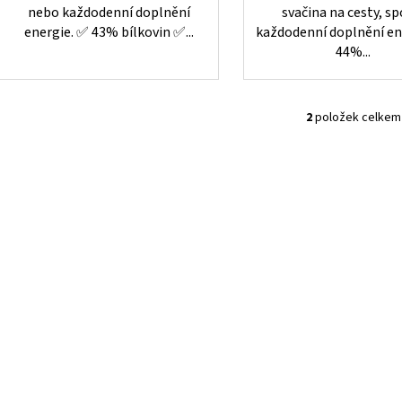
nebo každodenní doplnění
svačina na cesty, sp
energie. ✅ 43% bílkovin ✅...
každodenní doplnění en
44%...
2
položek celkem
O
v
l
á
d
a
c
í
p
r
v
k
y
v