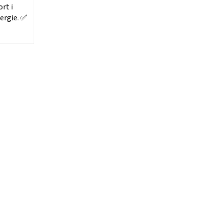
ort i
ergie. ✅