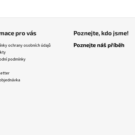
ý
p
i
s
u
mace pro vás
Poznejte, kdo jsme!
Poznejte náš příběh
nky ochrany osobních údajů
kty
dní podmínky
etter
objednávka