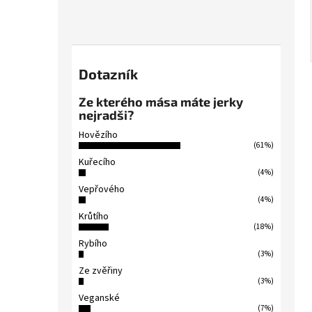
Dotazník
Ze kterého mása máte jerky
nejradši?
Hovězího
(61%)
Kuřecího
(4%)
Vepřového
(4%)
Krůtího
(18%)
Rybího
(3%)
Ze zvěřiny
(3%)
Veganské
(7%)