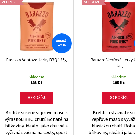
FINE GUSTO SUŠENÉ MASO BEEF JERKY
FINE GUSTO SUŠE
n
VEPŘOVÉ
VEPŘOVÉ
ý
NATURAL
NATURAL
í
p
35 Kč
35 Kč
p
Původně:
39 Kč
Původně:
39 Kč
i
r
s
o
p
d
189 KČ
r
–2 %
u
o
k
d
Barazzo Vepřové Jerky BBQ 125g
Barazzo Vepřové Jerky 
t
125g
u
ů
k
Skladem
Skladem
185 Kč
185 Kč
t
ů
DO KOŠÍKU
DO KOŠÍKU
Křehké sušené vepřové maso s
Křehlé a šťavnaté s
výraznou BBQ chutí. Bohaté na
vepřové maso s vyvá
bílkoviny, ideální jako chutná a
klasickou chutí. Boh
výživná svačina na cesty, sport
bílkoviny, ideální jako