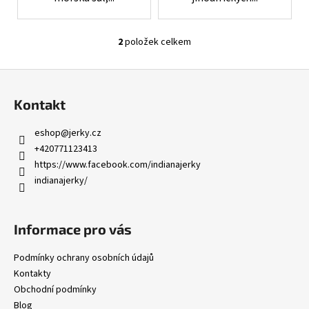
č
u
j
2
položek celkem
e
O
m
v
Z
e
l
á
á
Kontakt
d
p
FINE
a
a
GUSTO
eshop
@
jerky.cz
c
SUŠENÉ
t
+420771123413
MASO
í
í
BEEF
https://www.facebook.com/indianajerky
p
JERKY
indianajerky/
r
PEPPER
v
35
k
Kč
Informace pro vás
y
Původně:
39
v
Kč
Podmínky ochrany osobních údajů
ý
Kontakty
p
Obchodní podmínky
i
Blog
s