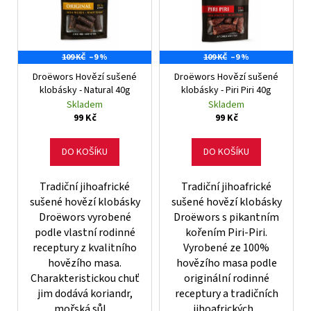
p
i
a
r
s
j
o
p
í
d
109 KČ
–9 %
109 KČ
–9 %
r
t
u
Droëwors Hovězí sušené
Droëwors Hovězí sušené
o
?
k
klobásky - Natural 40g
klobásky - Piri Piri 40g
d
Skladem
Skladem
t
u
99 Kč
99 Kč
ů
k
t
DO KOŠÍKU
DO KOŠÍKU
HLEDAT
ů
Tradiční jihoafrické
Tradiční jihoafrické
sušené hovězí klobásky
sušené hovězí klobásky
Droëwors vyrobené
Droëwors s pikantním
D
podle vlastní rodinné
kořením Piri-Piri.
o
receptury z kvalitního
Vyrobené ze 100%
p
hovězího masa.
hovězího masa podle
o
Charakteristickou chuť
originální rodinné
r
jim dodává koriandr,
receptury a tradičních
u
mořská sůl,...
jihoafrických...