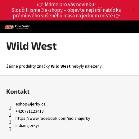
K
Přejít
👉 Máme pro vás novinku!
Hledat
Nákup
M
Přihlášení
na
Sloučili jsme 3 e-shopy – objevte nejširší nabídku
o
obsah
prémiového sušeného masa na jednom místě 👉
Zpět
Zpět
košík
š
í
C
k
o
Wild West
p
o
t
Žádné produkty značky
Wild West
nebyly nalezeny...
ř
Z
e
á
b
Kontakt
p
u
a
eshop
@
jerky.cz
j
t
+420771123413
e
í
https://www.facebook.com/indianajerky
t
indianajerky/
e
n