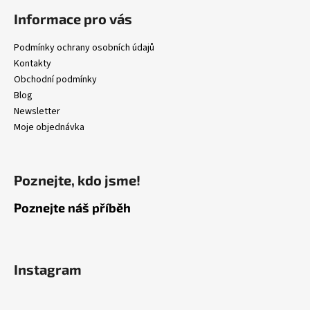
a
Informace pro vás
j
Podmínky ochrany osobních údajů
í
Kontakty
t
Obchodní podmínky
?
Blog
Newsletter
Moje objednávka
HLEDAT
Poznejte, kdo jsme!
Poznejte náš příběh
D
o
p
o
Instagram
r
u