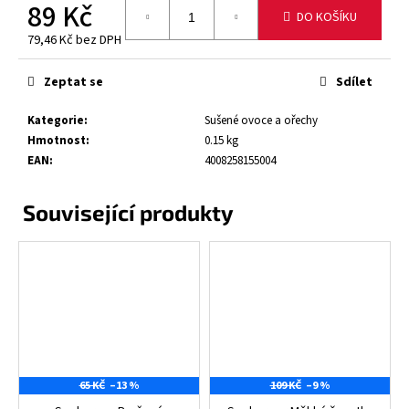
č
89 Kč
DO KOŠÍKU
u
79,46 Kč bez DPH
j
Měrná
e
cena:
m
Zeptat se
Sdílet
e
Kategorie
:
Sušené ovoce a ořechy
Hmotnost
:
0.15 kg
INDIANA
EAN
:
4008258155004
JERKY
HOVĚZÍ
SUŠENÉ
MASO
-
LESS
SALT
25G
74
Kč
Původně:
95
Kč
65 KČ
–13 %
109 KČ
–9 %