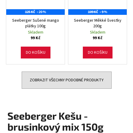
125 KČ
–20 %
109 KČ
–9 %
Seeberger Sušené mango
Seeberger Měkké švestky
plátky 100g
200g
Skladem
Skladem
99 Kč
99 Kč
DO KOŠÍKU
DO KOŠÍKU
ZOBRAZIT VŠECHNY PODOBNÉ PRODUKTY
Seeberger Kešu -
brusinkový mix 150g