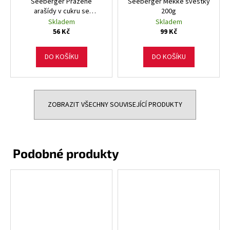
Seeberger Pražené
Seeberger Měkké švestky
arašídy v cukru se
200g
sezamem 150g
Skladem
Skladem
56 Kč
99 Kč
DO KOŠÍKU
DO KOŠÍKU
ZOBRAZIT VŠECHNY SOUVISEJÍCÍ PRODUKTY