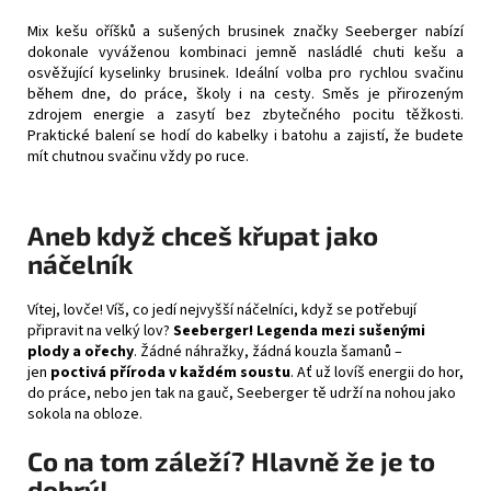
Mix kešu oříšků a sušených brusinek značky
Seeberger
nabízí
dokonale vyváženou kombinaci jemně nasládlé chuti kešu a
osvěžující kyselinky brusinek. Ideální volba pro rychlou svačinu
během dne, do práce, školy i na cesty. Směs je přirozeným
zdrojem energie a zasytí bez zbytečného pocitu těžkosti.
Praktické balení se hodí do kabelky i batohu a zajistí, že budete
mít chutnou svačinu vždy po ruce.
Aneb když chceš křupat jako
náčelník
Vítej, lovče! Víš, co jedí nejvyšší náčelníci, když se potřebují
připravit na velký lov?
Seeberger!
Legenda mezi sušenými
plody a ořechy
. Žádné náhražky, žádná kouzla šamanů –
jen
poctivá příroda v každém soustu
. Ať už lovíš energii do hor,
do práce, nebo jen tak na gauč, Seeberger tě udrží na nohou jako
sokola na obloze.
Co na tom záleží? Hlavně že je to
dobrý!