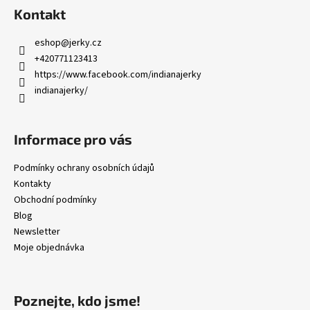
á
Kontakt
p
a
eshop
@
jerky.cz
t
+420771123413
í
https://www.facebook.com/indianajerky
indianajerky/
Informace pro vás
Podmínky ochrany osobních údajů
Kontakty
Obchodní podmínky
Blog
Newsletter
Moje objednávka
Poznejte, kdo jsme!