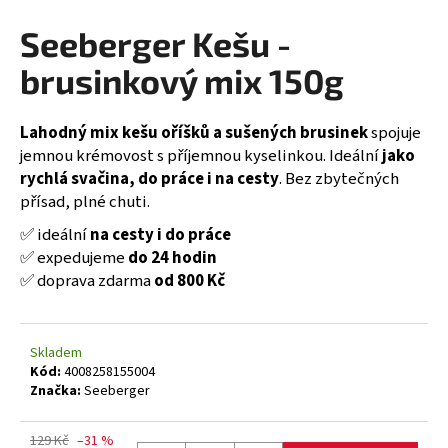
a
Seeberger Kešu -
j
brusinkový mix 150g
í
t
?
Lahodný mix kešu oříšků a sušených brusinek
spojuje
jemnou krémovost s příjemnou kyselinkou. Ideální
jako
rychlá svačina, do práce i na cesty
. Bez zbytečných
přísad, plné chuti.
HLEDAT
✅ ideální
na cesty i do pr
áce
✅ expedujeme
do 24 hodin
✅ doprava zdarma
od 800 K
č
D
o
Skladem
p
Kód:
4008258155004
o
Značka:
Seeberger
r
u
129 Kč
–31 %