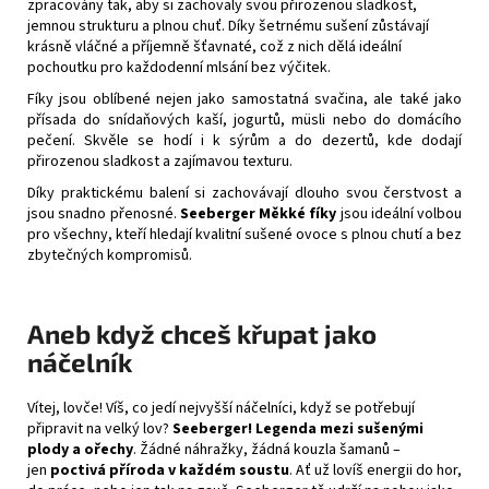
zpracovány tak, aby si zachovaly svou přirozenou sladkost,
jemnou strukturu a plnou chuť. Díky šetrnému sušení zůstávají
krásně vláčné a příjemně šťavnaté, což z nich dělá ideální
pochoutku pro každodenní mlsání bez výčitek.
Fíky jsou oblíbené nejen jako samostatná svačina, ale také jako
přísada do snídaňových kaší, jogurtů, müsli nebo do domácího
pečení. Skvěle se hodí i k sýrům a do dezertů, kde dodají
přirozenou sladkost a zajímavou texturu.
Díky praktickému balení si zachovávají dlouho svou čerstvost a
jsou snadno přenosné.
Seeberger Měkké fíky
jsou ideální volbou
pro všechny, kteří hledají kvalitní sušené ovoce s plnou chutí a bez
zbytečných kompromisů.
Aneb když chceš křupat jako
náčelník
Vítej, lovče! Víš, co jedí nejvyšší náčelníci, když se potřebují
připravit na velký lov?
Seeberger!
Legenda mezi sušenými
plody a ořechy
. Žádné náhražky, žádná kouzla šamanů –
jen
poctivá příroda v každém soustu
. Ať už lovíš energii do hor,