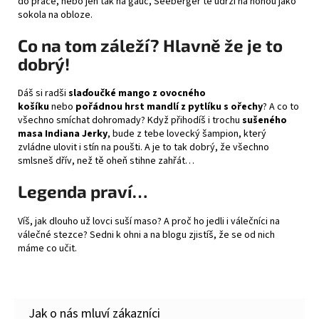
do práce, nebo jen tak na gauč, Seeberger tě udrží na nohou jako
sokola na obloze.
Co na tom záleží? Hlavně že je to
dobrý!
Dáš si radši
slaďoučké mango z
ovocného
košíku
nebo
pořádnou hrst mandlí z
pytlíku s ořechy
? A co to
všechno smíchat dohromady? Když přihodíš i trochu
sušeného
masa Indiana Jerky
, bude z tebe lovecký šampion, který
zvládne ulovit i stín na poušti. A je to tak dobrý, že všechno
smlsneš dřív, než tě oheň stihne zahřát…
Legenda praví…
Víš, jak
dlouho už lovci suší maso
? A proč ho jedli i válečníci na
válečné stezce? Sedni k ohni a na blogu zjistíš, že se od nich
máme co učit.