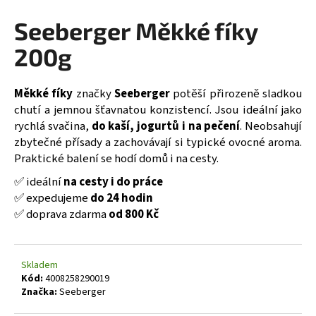
a
Seeberger Měkké fíky
j
200g
í
t
?
Měkké fíky
značky
Seeberger
potěší přirozeně sladkou
chutí a jemnou šťavnatou konzistencí. Jsou ideální jako
rychlá svačina,
do kaší, jogurtů i na pečení
. Neobsahují
zbytečné přísady a zachovávají si typické ovocné aroma.
Praktické balení se hodí domů i na cesty.
HLEDAT
✅ ideální
na cesty i do pr
áce
✅ expedujeme
do 24 hodin
✅ doprava zdarma
od 800 K
č
D
o
p
Skladem
o
Kód:
4008258290019
r
Značka:
Seeberger
u