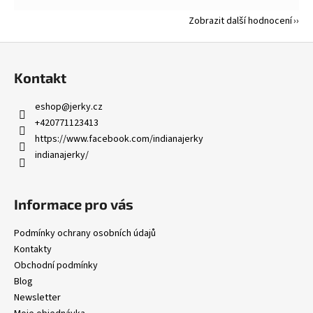
Zobrazit další hodnocení
Z
á
Kontakt
p
a
eshop
@
jerky.cz
t
+420771123413
í
https://www.facebook.com/indianajerky
indianajerky/
Informace pro vás
Podmínky ochrany osobních údajů
Kontakty
Obchodní podmínky
Blog
Newsletter